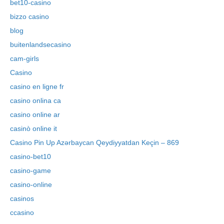
bet10-casino
bizzo casino
blog
buitenlandsecasino
cam-girls
Casino
casino en ligne fr
casino onlina ca
casino online ar
casinò online it
Casino Pin Up Azərbaycan Qeydiyyatdan Keçin – 869
casino-bet10
casino-game
casino-online
casinos
ccasino