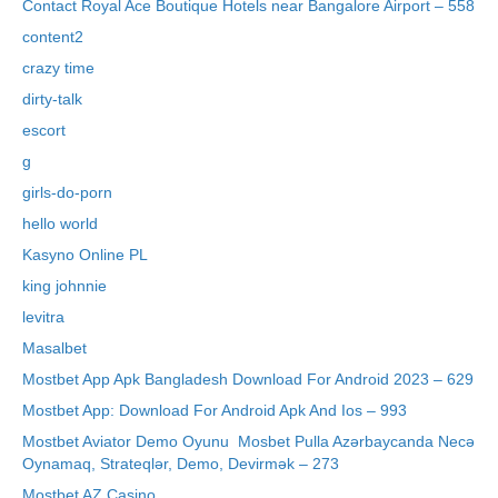
Contact Royal Ace Boutique Hotels near Bangalore Airport – 558
content2
crazy time
dirty-talk
escort
g
girls-do-porn
hello world
Kasyno Online PL
king johnnie
levitra
Masalbet
Mostbet App Apk Bangladesh Download For Android 2023 – 629
Mostbet App: Download For Android Apk And Ios – 993
Mostbet Aviator Demo Oyunu ️ Mosbet Pulla Azərbaycanda Necə
Oynamaq, Strateqlər, Demo, Devirmək – 273
Mostbet AZ Casino