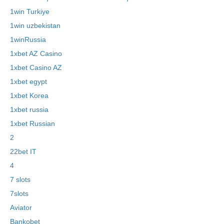
1win Turkiye
1win uzbekistan
1winRussia
1xbet AZ Casino
1xbet Casino AZ
1xbet egypt
1xbet Korea
1xbet russia
1xbet Russian
2
22bet IT
4
7 slots
7slots
Aviator
Bankobet