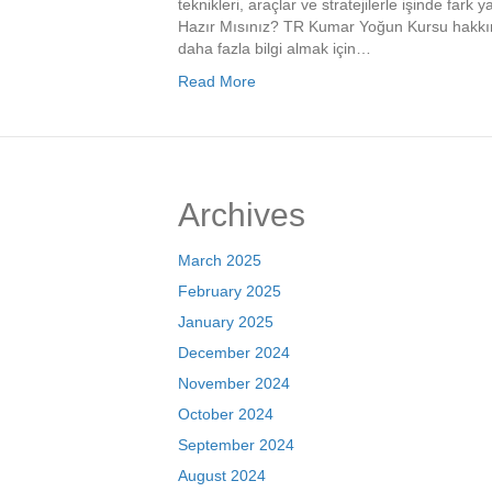
teknikleri, araçlar ve stratejilerle işinde far
Hazır Mısınız? TR Kumar Yoğun Kursu hakkınd
daha fazla bilgi almak için…
Read More
Archives
March 2025
February 2025
January 2025
December 2024
November 2024
October 2024
September 2024
August 2024