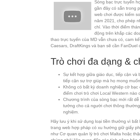
Sòng bạc trực tuyến hợ
gần đây có sẵn trong p
web chơi được kiểm so
năm 2021, cho phép n
chỉ. Vào thời điểm thá
động trên khắp các do
thao trực tuyến của MD vẫn chưa có, cam kết
Caesars, DraftKings và bạn sẽ cần FanDuel đ
Trò chơi đa dạng & c
Sự kết hợp giữa giáo dục, tiếp cận và 
tiếp cận sự trợ giúp mà họ mong muốn
Không có bất kỳ doanh nghiệp cờ bạc 
điểm chơi trò chơi Local Western nào 
Chương trình của sòng bạc mới rất dễ 
tưởng cho cả người chơi thông thườn
nghiệm.
Hãy lưu ý khi sử dụng loại tiền thưởng vì bất
trang web hợp pháp có xu hướng giữ giấy p
như Cơ quan quản lý trò chơi Malta hoặc thậ