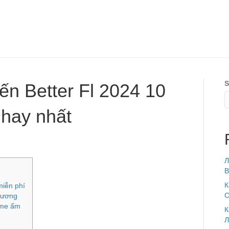
S
ến Better Fl 2024 10
 hay nhất
Л
В
К
miễn phí
C
phương
ame ấm
К
Л