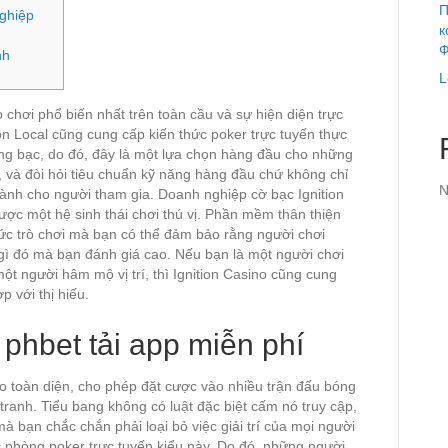
П
ghiệp
к
Ф
nh
L
 chơi phổ biến nhất trên toàn cầu và sự hiện diện trực
ion Local cũng cung cấp kiến ​​thức poker trực tuyến thực
òng bạc, do đó, đây là một lựa chọn hàng đầu cho những
 và đòi hỏi tiêu chuẩn kỹ năng hàng đầu chứ không chỉ
N
 dành cho người tham gia.
Doanh nghiệp cờ bạc Ignition
ợc một hệ sinh thái chơi thú vị. Phần mềm thân thiện
hức trò chơi mà bạn có thể đảm bảo rằng người chơi
 gì đó mà bạn đánh giá cao. Nếu bạn là một người chơi
ột người hâm mộ vị trí, thì Ignition Casino cũng cung
 với thị hiếu.
 phbet tải app miễn phí
o toàn diện, cho phép đặt cược vào nhiều trận đấu bóng
ranh. Tiểu bang không có luật đặc biệt cấm nó truy cập,
à bạn chắc chắn phải loại bỏ việc giải trí của mọi người
các phòng poker trực tuyến kiểu này. Do đó, những người