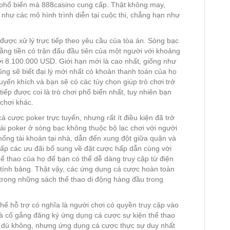
rất phổ biến mà 888casino cung cấp. Thật không may,
 như các mô hình trình diễn tại cuộc thi, chẳng hạn như
được xử lý trực tiếp theo yêu cầu của tòa án. Sòng bạc
ng tiền có trận đấu đầu tiên của một người với khoảng
tới 8.100.000 USD. Giới hạn mới là cao nhất, giống như
ng sẽ biết đại lý mới nhất có khoản thanh toán của họ
huyến khích và bạn sẽ có các tùy chọn giúp trò chơi trở
iếp được coi là trò chơi phổ biến nhất, tuy nhiên bạn
 chơi khác.
á cược poker trực tuyến, nhưng rất ít điều kiện đã trở
 bài poker ở sòng bạc không thuộc bộ lạc chơi với người
hống tài khoản tại nhà, dẫn đến xung đột giữa quận và
cấp các ưu đãi bổ sung về đặt cược hấp dẫn cùng với
ể thao của họ để bạn có thể dễ dàng truy cập từ điện
 tính bảng. Thật vậy, các ứng dụng cá cược hoàn toàn
 trong những sách thể thao di động hàng đầu trong
thể hỗ trợ có nghĩa là người chơi có quyền truy cập vào
và cố gắng đăng ký ứng dụng cá cược sự kiện thể thao
c dù không, nhưng ứng dụng cá cược thực sự duy nhất