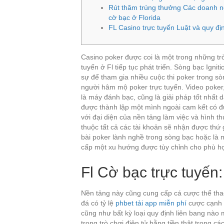
Rút thăm trúng thưởng Các doanh n
cờ bạc ở Florida
FL Casino trực tuyến Luật và quy đị
Casino poker được coi là một trong những trò
tuyến ở Fl tiếp tục phát triển. Sòng bạc Ignit
sự để tham gia nhiều cuộc thi poker trong s
người hâm mộ poker trực tuyến. Video poker,
là máy đánh bạc, cũng là giải pháp tốt nhất
được thành lập một mình ngoài cam kết có đư
với đại diện của nền tảng làm việc và hình t
thuộc tất cả các tài khoản sẽ nhận được thứ
bài poker lành nghề trong sòng bạc hoặc là m
cấp một xu hướng được tùy chỉnh cho phù hợp
Fl Cờ bạc trực tuyến:
Nền tảng này cũng cung cấp cá cược thể tha
đá có tỷ lệ
phbet tải app miễn phí
cược cạnh t
cũng như bất kỳ loại quy định liên bang nào m
trong trò chơi điện tử bằng tiền thật trong 