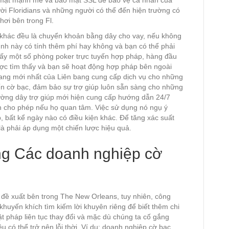
o mật mạnh mẽ và bảo mật SSL để bảo vệ cá nhân của
ười Floridians và những người có thể đến hiện trường có
hơi bên trong Fl.
n khác đều là chuyển khoản bằng dây cho vay, nếu không
hình này có tính thêm phí hay không và bạn có thể phải
hấy một số phòng poker trực tuyến hợp pháp, hàng đầu
ợc tìm thấy và bạn sẽ hoạt động hợp pháp bên ngoài
ang mới nhất của Liên bang cung cấp dịch vụ cho những
ến cờ bạc, đảm bảo sự trợ giúp luôn sẵn sàng cho những
ờng dây trợ giúp mới hiện cung cấp hướng dẫn 24/7
ân cho phép nếu họ quan tâm. Việc sử dụng nó ngụ ý
 bất kể ngày nào có điều kiện khác. Để tăng xác suất
là phải áp dụng một chiến lược hiệu quả.
ng Các doanh nghiệp cờ
đề xuất bên trong The New Orleans, tuy nhiên, công
khuyến khích tìm kiếm lời khuyên riêng để biết thêm chi
uật pháp liên tục thay đổi và mặc dù chúng ta cố gắng
ều có thể trở nên lỗi thời. Ví dụ: doanh nghiệp cờ bạc