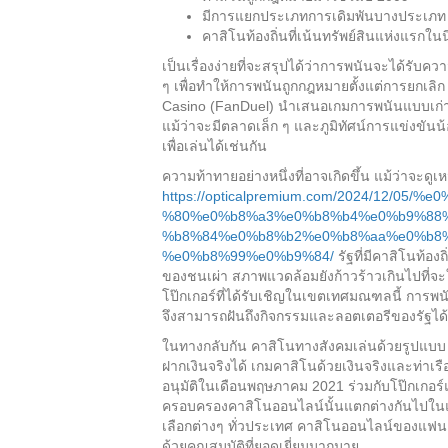
มีการแยกประเภทการเดิมพันบางประเภท 
คาสิโนท้องถิ่นที่เน้นทรัพย์สินแห่งแรกใน
เป็นเรื่องง่ายที่จะสรุปได้ว่าการพนันจะได้รั
ๆ เพื่อทำให้การพนันถูกกฎหมายตั้งแต่การยกเล
Casino (FanDuel) นำเสนอเกมการพนันแบบเก่า เ
แม้ว่าจะมีตลาดเล็ก ๆ และภูมิทัศน์การแข่งขันน
เพื่อเล่นได้เช่นกัน
ความท้าทายอย่างหนึ่งที่อาจเกิดขึ้น แม้ว่าจะดูเ
https://opticalpremium.com/2024/12/
%80%e0%b8%a3%e0%b8%b4%e0%b9%88
%b8%84%e0%b8%b2%e0%b8%aa%e0%b8
%e0%b8%99%e0%b9%84/
รัฐที่มีคาสิโนท้อ
ของชนเผ่า สภาพแวดล้อมยังก้าวร้าวเกินไปที่จ
โป๊กเกอร์ที่ได้รับเชิญในเขตเทศมณฑลนี้ การพ
จึงสามารถฝันถึงกิจกรรมและลอตเตอรีของรัฐได้
ในทางกลับกัน คาสิโนทางสังคมเล่นด้วยรูปแบบ ‘
ฝากเงินจริงได้ เกมคาสิโนด้วยเงินจริงและท่าเ
อนุมัติในเดือนพฤษภาคม 2021 ร่วมกับโป๊กเกอ
ครอบครองคาสิโนออนไลน์นั้นแตกต่างกันไปใ
เลือกต่างๆ ทั่วประเทศ คาสิโนออนไลน์ของแฟน 
ด้วยคุณสมบัติที่ยอดเยี่ยมมากมาย