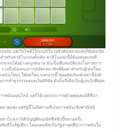
างฉบับ แต่เว็บไซต์โป๊กเกอร์ในวอชิงตันหลายแห่งก็ยังคงเปิด
ำหรับคาสิโนแบบดั้งเดิม คาสิโนแห่งนี้มีห้องสมุดเกมที่
รถเล่นได้อย่างสนุกสนาน นับเป็นหีบสมบัติแห่งโอกาสการ
มถึงข้อเสนอการสมัครสมาชิกที่คุ้มค่าสำหรับผู้เล่นใหม่
พนันใหม่ๆ ให้สดใหม่ นอกจากนี้ ชุดผลิตภัณฑ์เหล่านี้ยังมี
รทำธุรกรรมสกุลเงินดิจิทัล ดังนั้นจึงถือเป็นผู้บุกเบิกที่ยอด
ารพนันออนไลน์ แต่ก็ได้เปล่งประกายด้วยคุณสมบัติที่น่า
ายแห่ง แต่รัฐนี้ไม่มีสถานที่เล่นการพนันเชิงพาณิชย์
วในสภานิติบัญญัติของมิสซิสซิปปี้หลายครั้ง
นทันทีในรัฐเดียว โดยแคนซัสเป็นรัฐล่าสุดที่นำการพนันใน