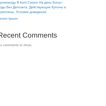
ромокоды В Kent Casino На день Бонус-
оды Без Депозита, Действующие Купоны в
риспины, Условия доведения
orem Ipsum
Recent Comments
o comments to show.