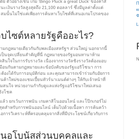
เดีย ตัวอย่างเช่น เกม ‘Bingo Pluck a great Duck’ ของคาสิ
П
เงินรางวัลสูงสุดถึง 21,100 ดอลลาร์ ซึ่งมีมูลค่าตั้งแต่
к
ะสมนั้นไม่ใช่แค่เพียงการค้นหาเว็บไซต์ที่เสนอเกมโปรดของ
Ф
L
็บไซต์หลายรัฐคืออะไร?
ติตามกฎหมายเดียวกันกับพลเมืองสหรัฐฯ ส่วนใหญ่ นอกจากนี้
เป็นจุดเปลี่ยนสำคัญที่นี่ กฎหมายของรัฐมอนทานาห้าม
N
ดสินใจในการรับรางวัล เนื่องจากรางวัลชิงรางวัลต้องมอบ
ที่เหมือนกันตามกฎหมายและข้อบังคับของรัฐแอริโซนา การ
จะต้องได้รับการอนุมัติก่อน และคุณสามารถเข้าร่วมกับอัยการ
ค้าใหม่ของแชมเปี้ยนทัวร์นาเมนต์ต่างๆ ให้กับเจ้าหน้าที่
ามสนใจ หน่วยงานกำกับดูแลแห่งรัฐแอริโซนาใหม่เสนอ
รชิงโชค
ล้ว ยกเว้นการพนัน เกมคาสิโนออนไลน์ และโป๊กเกอร์ไม่
ที่สุดสำหรับการพนันออนไลน์ เต็มไปด้วยเนื้อหา การค้นคว้า
วิเคราะห์ที่ครอบคลุมจากสิ่งที่มีประโยชน์เกี่ยวกับการ
เสนอโบนัสส่วนบุคคลและ