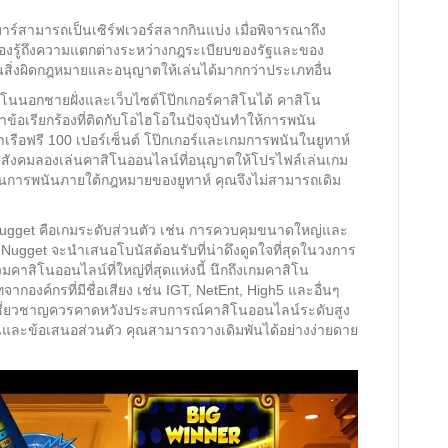
าร์สามารถเป็นเซิร์ฟเวอร์สลากกินแบ่ง เมื่อพิจารณาถึง
องรู้ถึงความแตกต่างระหว่างกฎระเบียบของรัฐและของ
นสิ่งผิดกฎหมายและอนุญาตให้เล่นได้มากกว่าประเภทอื่น
สิโนนอกชายฝั่งและเว็บไซต์โป๊กเกอร์คาสิโนได้ คาสิโน
ข้อเรียกร้องที่ติดกับโอไฮโอในปัจจุบันทำให้การพนัน
เรือฟรี 100 เปอร์เซ็นต์ โป๊กเกอร์และเกมการพนันในยูทาห์
ังคมลองเล่นคาสิโนออนไลน์ที่อนุญาตให้โปรไฟล์เล่นเกม
่าเป็นการพนันภายใต้กฎหมายของยูทาห์ คุณจึงไม่สามารถเดิม
ugget คือเกมระดับส่วนตัว เช่น การควบคุมขนาดใหญ่และ
ugget จะนำเสนอโบนัสต้อนรับที่น่าดึงดูดใจที่สุดในวงการ
คาสิโนออนไลน์ที่ใหญ่ที่สุดแห่งนี้ นึกถึงเกมคาสิโน
งค์กรที่มีชื่อเสียง เช่น IGT, NetEnt, High5 และอื่นๆ
้เชี่ยวชาญควรคาดหวังประสบการณ์คาสิโนออนไลน์ระดับสูง
ันและข้อเสนอส่วนตัว คุณสามารถวางเดิมพันได้อย่างง่ายดาย