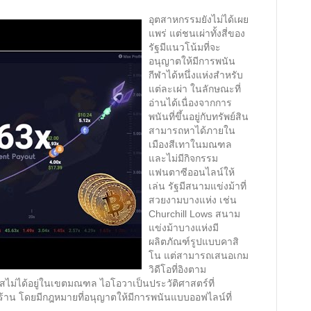
อุตสาหกรรมยังไม่ได้เผย
แพร่ แต่ชนเผ่าทั้งสี่ของ
รัฐมีแนวโน้มที่จะ
อนุญาตให้มีการพนัน
กีฬาได้หนึ่งแห่งสำหรับ
แต่ละเผ่า ในลักษณะที่
อ่านได้เนื่องจากการ
พนันที่ขึ้นอยู่กับทรัพย์สิน
สามารถหาได้ภายใน
เมืองสีเทาในมณฑล
และไม่มีกิจกรรม
แฟนตาซีออนไลน์ให้
เล่น รัฐมีสนามแข่งม้าที่
สวยงามบางแห่ง เช่น
Churchill Lows สนาม
แข่งม้าบางแห่งมี
ผลิตภัณฑ์รูปแบบคาสิ
โน แต่สามารถเสนอเกม
วิดีโอที่อิงตาม
ไม่ได้อยู่ในเขตมณฑล ไอโอวาเป็นประวัติศาสตร์ที่
้าน โดยมีกฎหมายที่อนุญาตให้มีการพนันแบบออฟไลน์ที่