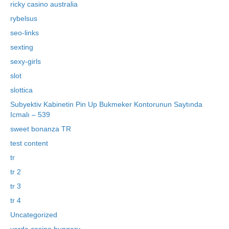
ricky casino australia
rybelsus
seo-links
sexting
sexy-girls
slot
slottica
Subyektiv Kabinetin Pin Up Bukmeker Kontorunun Saytında
Icmalı – 539
sweet bonanza TR
test content
tr
tr 2
tr 3
tr 4
Uncategorized
verde casino hungary