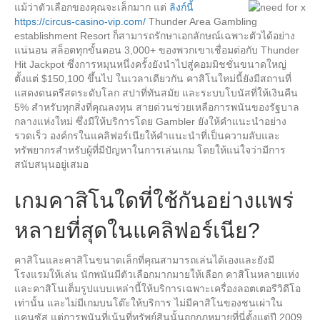
แม้ว่าตัวเลือกของคุณจะเล็กมาก แต่
ลิงก์นี้
https://circus-casino-vip.com/
Thunder Area Gambling
establishment Resort ก็สามารถรักษาเอกลักษณ์เฉพาะตัวได้อย่าง
แน่นอน สล็อตทุกขั้นตอน 3,000+ ของพวกเขาเชื่อมต่อกับ Thunder
Hit Jackpot ซึ่งการหมุนหนึ่งครั้งยังนำไปสู่คอมมิชชั่นขนาดใหญ่
ตั้งแต่ $150,100 ขึ้นไป ในเวลาเดียวกัน คาสิโนใหม่นี้ยังมีสถานที่
แสดงดนตรีสดระดับโลก สปาที่ทันสมัย ​​และระบบโบนัสที่ให้เงินคืน
5% สำหรับทุกสิ่งที่คุณลงทุน สายด่วนช่วยเหลือการพนันของรัฐบาล
กลางแห่งใหม่ ซึ่งมีให้บริการโดย Gambler ยังให้คำแนะนำอย่าง
รวดเร็ว องค์กรในแคลิฟอร์เนียให้คำแนะนำที่เป็นความลับและ
ทรัพยากรสำหรับผู้ที่มีปัญหาในการเล่นเกม โดยให้แน่ใจว่ามีการ
สนับสนุนอยู่เสมอ
เกมคาสิโนใดที่ใช้กันอย่างแพร่
หลายที่สุดในแคลิฟอร์เนีย?
คาสิโนและคาสิโนขนาดเล็กที่คุณสามารถเล่นได้เองและยังมี
โรงแรมให้เล่น นักพนันมีตัวเลือกมากมายให้เลือก คาสิโนหลายแห่ง
และคาสิโนเต็มรูปแบบเหล่านี้ให้บริการเฉพาะเครื่องลอตเตอรีวิดีโอ
เท่านั้น และไม่มีเกมบนโต๊ะให้บริการ ไม่มีคาสิโนของชนเผ่าใน
แคนซัส แต่การพนันที่เน้นที่ทรัพย์สินนั้นถูกกฎหมายที่นี่ตั้งแต่ปี 2009