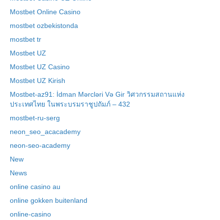
Mostbet Online Casino
mostbet ozbekistonda
mostbet tr
Mostbet UZ
Mostbet UZ Casino
Mostbet UZ Kirish
Mostbet-az91: İdman Mərcləri Və Gir วิศวกรรมสถานแห่ง
ประเทศไทย ในพระบรมราชูปถัมภ์ – 432
mostbet-ru-serg
neon_seo_acacademy
neon-seo-academy
New
News
online casino au
online gokken buitenland
online-casino