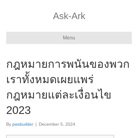
Ask-Ark
Menu
กฎหมายการพนันของพวก
เราทั้งหมดเผยแพร่
กฎหมายแต่ละเงื่อนไข
2023
By
pwsbuilder
|
December 5, 2024