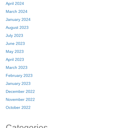
April 2024
March 2024
January 2024
August 2023
July 2023
June 2023
May 2023
April 2023
March 2023
February 2023
January 2023
December 2022
November 2022
October 2022
Categories