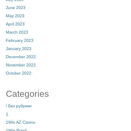
June 2023
May 2023
April 2023
March 2023
February 2023
January 2023
December 2022
November 2022
October 2022
Categories
! Без рубрики
1
1Win AZ Casino
1Win Brasil