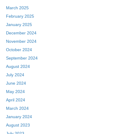
March 2025
February 2025
January 2025
December 2024
November 2024
October 2024
September 2024
August 2024
July 2024
June 2024
May 2024
April 2024
March 2024
January 2024
August 2023
July 2023