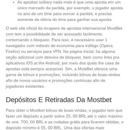
As apostas solitary nada mais é que uma aposta em um
único mercado da partida, por exemplo, u jogador aposta
no ano de um time para vencer a partida, e precisa
somente da vitória do time para ganhar sua aposta.
O web site oficial da incapere de apostas internacional MostBet.
com tem a possibilidade de ser acessado facilmente,
contornando o bloqueio. Para isso, é necessário usar 1
navegador com método de economia para tráfego (Opera,
Firefox) ou serviços para VPN. Na página inicial, há alguma
seção adicional com desvios de bloqueio, bem como links pra
aplicativos iOS at the Android, por meio dos quais the casa de
apostas está sempre acessível. Sim, a MostBet oferece uma
gama de bônus e promoções, incluindo bônus de boas-vindas
afin de novos usuários e promoções contínuas afin de
jogadores existentes.
Depósitos E Retiradas Da Mostbet
Para obter o Mostbet bônus de boas-vindas, o jogador tem que
fazer um depósito a partir sobre 25, 00 BRL até o valor máximo
de one. 700, 00 BRL e as rodadas grátis para ficarem obtidas, o
depósito mínimo é 55, 00 BRL. Uma das ofertas mais