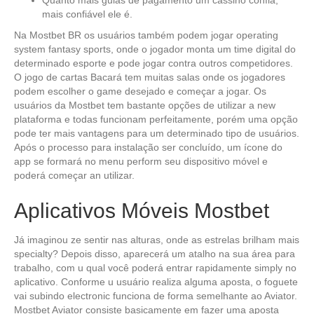
Quanto mais guias de pagamento um cassino confia,
mais confiável ele é.
Na Mostbet BR os usuários também podem jogar operating
system fantasy sports, onde o jogador monta um time digital do
determinado esporte e pode jogar contra outros competidores.
O jogo de cartas Bacará tem muitas salas onde os jogadores
podem escolher o game desejado e começar a jogar. Os
usuários da Mostbet tem bastante opções de utilizar a new
plataforma e todas funcionam perfeitamente, porém uma opção
pode ter mais vantagens para um determinado tipo de usuários.
Após o processo para instalação ser concluído, um ícone do
app se formará no menu perform seu dispositivo móvel e
poderá começar an utilizar.
Aplicativos Móveis Mostbet
Já imaginou ze sentir nas alturas, onde as estrelas brilham mais
specialty? Depois disso, aparecerá um atalho na sua área para
trabalho, com u qual você poderá entrar rapidamente simply no
aplicativo. Conforme u usuário realiza alguma aposta, o foguete
vai subindo electronic funciona de forma semelhante ao Aviator.
Mostbet Aviator consiste basicamente em fazer uma aposta