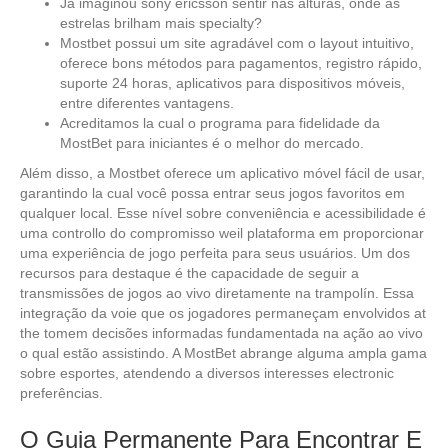
Já imaginou sony ericsson sentir nas alturas, onde as
estrelas brilham mais specialty?
Mostbet possui um site agradável com o layout intuitivo,
oferece bons métodos para pagamentos, registro rápido,
suporte 24 horas, aplicativos para dispositivos móveis,
entre diferentes vantagens.
Acreditamos la cual o programa para fidelidade da
MostBet para iniciantes é o melhor do mercado.
Além disso, a Mostbet oferece um aplicativo móvel fácil de usar,
garantindo la cual você possa entrar seus jogos favoritos em
qualquer local. Esse nível sobre conveniência e acessibilidade é
uma controllo do compromisso weil plataforma em proporcionar
uma experiência de jogo perfeita para seus usuários. Um dos
recursos para destaque é the capacidade de seguir a
transmissões de jogos ao vivo diretamente na trampolín. Essa
integração da voie que os jogadores permaneçam envolvidos at
the tomem decisões informadas fundamentada na ação ao vivo
o qual estão assistindo. A MostBet abrange alguma ampla gama
sobre esportes, atendendo a diversos interesses electronic
preferências.
O Guia Permanente Para Encontrar E