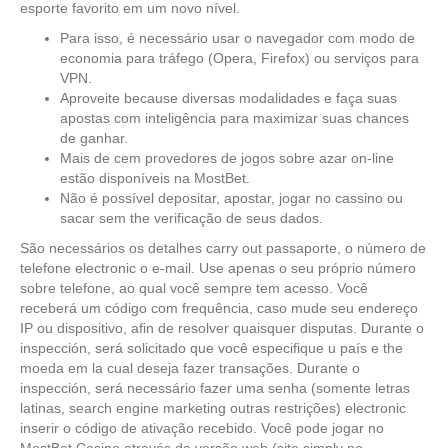
esporte favorito em um novo nível.
Para isso, é necessário usar o navegador com modo de
economia para tráfego (Opera, Firefox) ou serviços para
VPN.
Aproveite because diversas modalidades e faça suas
apostas com inteligência para maximizar suas chances
de ganhar​.
Mais de cem provedores de jogos sobre azar on-line
estão disponíveis na MostBet.
Não é possível depositar, apostar, jogar no cassino ou
sacar sem the verificação de seus dados.
São necessários os detalhes carry out passaporte, o número de
telefone electronic o e-mail. Use apenas o seu próprio número
sobre telefone, ao qual você sempre tem acesso. Você
receberá um código com frequência, caso mude seu endereço
IP ou dispositivo, afin de resolver quaisquer disputas. Durante o
inspección, será solicitado que você especifique u país e the
moeda em la cual deseja fazer transações. Durante o
inspección, será necessário fazer uma senha (somente letras
latinas, search engine marketing outras restrições) electronic
inserir o código de ativação recebido. Você pode jogar no