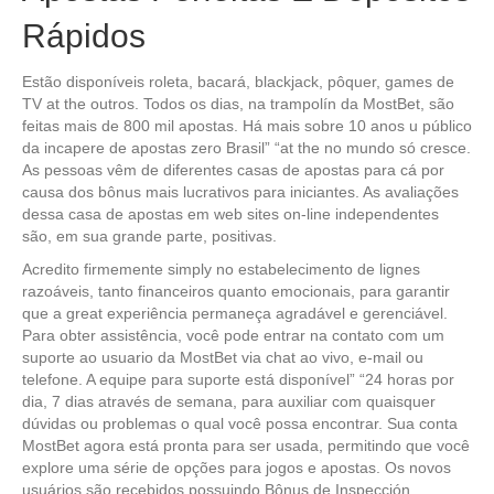
Rápidos
Estão disponíveis roleta, bacará, blackjack, pôquer, games de
TV at the outros. Todos os dias, na trampolín da MostBet, são
feitas mais de 800 mil apostas. Há mais sobre 10 anos u público
da incapere de apostas zero Brasil” “at the no mundo só cresce.
As pessoas vêm de diferentes casas de apostas para cá por
causa dos bônus mais lucrativos para iniciantes. As avaliações
dessa casa de apostas em web sites on-line independentes
são, em sua grande parte, positivas.
Acredito firmemente simply no estabelecimento de lignes
razoáveis, tanto financeiros quanto emocionais, para garantir
que a great experiência permaneça agradável e gerenciável.
Para obter assistência, você pode entrar na contato com um
suporte ao usuario da MostBet via chat ao vivo, e-mail ou
telefone. A equipe para suporte está disponível” “24 horas por
dia, 7 dias através de semana, para auxiliar com quaisquer
dúvidas ou problemas o qual você possa encontrar. Sua conta
MostBet agora está pronta para ser usada, permitindo que você
explore uma série de opções para jogos e apostas. Os novos
usuários são recebidos possuindo Bônus de Inspección