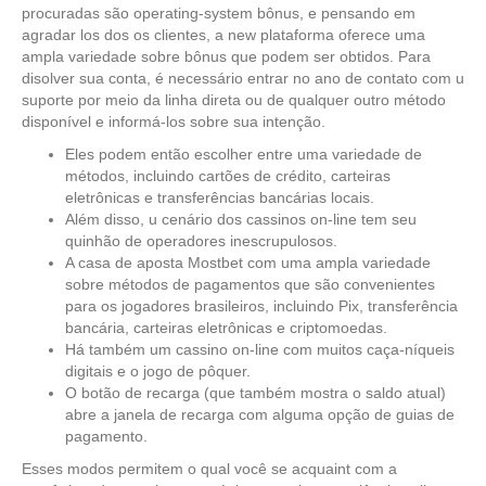
procuradas são operating-system bônus, e pensando em
agradar los dos os clientes, a new plataforma oferece uma
ampla variedade sobre bônus que podem ser obtidos. Para
disolver sua conta, é necessário entrar no ano de contato com u
suporte por meio da linha direta ou de qualquer outro método
disponível e informá-los sobre sua intenção.
Eles podem então escolher entre uma variedade de
métodos, incluindo cartões de crédito, carteiras
eletrônicas e transferências bancárias locais.
Além disso, u cenário dos cassinos on-line tem seu
quinhão de operadores inescrupulosos.
A casa de aposta Mostbet com uma ampla variedade
sobre métodos de pagamentos que são convenientes
para os jogadores brasileiros, incluindo Pix, transferência
bancária, carteiras eletrônicas e criptomoedas.
Há também um cassino on-line com muitos caça-níqueis
digitais e o jogo de pôquer.
O botão de recarga (que também mostra o saldo atual)
abre a janela de recarga com alguma opção de guias de
pagamento.
Esses modos permitem o qual você se acquaint com a