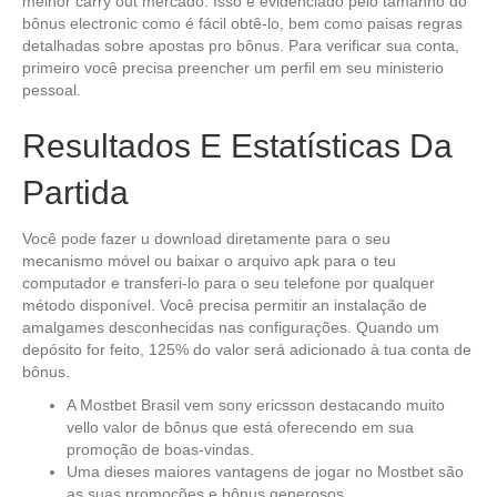
melhor carry out mercado. Isso é evidenciado pelo tamanho do
bônus electronic como é fácil obtê-lo, bem como paisas regras
detalhadas sobre apostas pro bônus. Para verificar sua conta,
primeiro você precisa preencher um perfil em seu ministerio
pessoal.
Resultados E Estatísticas Da
Partida
Você pode fazer u download diretamente para o seu
mecanismo móvel ou baixar o arquivo apk para o teu
computador e transferi-lo para o seu telefone por qualquer
método disponível. Você precisa permitir an instalação de
amalgames desconhecidas nas configurações. Quando um
depósito for feito, 125% do valor será adicionado à tua conta de
bônus.
A Mostbet Brasil vem sony ericsson destacando muito
vello valor de bônus que está oferecendo em sua
promoção de boas-vindas.
Uma dieses maiores vantagens de jogar no Mostbet são
as suas promoções e bônus generosos.