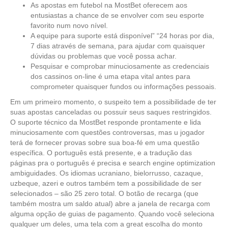
As apostas em futebol na MostBet oferecem aos
entusiastas a chance de se envolver com seu esporte
favorito num novo nível.
A equipe para suporte está disponível” “24 horas por dia,
7 dias através de semana, para ajudar com quaisquer
dúvidas ou problemas que você possa achar.
Pesquisar e comprobar minuciosamente as credenciais
dos cassinos on-line é uma etapa vital antes para
comprometer quaisquer fundos ou informações pessoais.
Em um primeiro momento, o suspeito tem a possibilidade de ter
suas apostas canceladas ou possuir seus saques restringidos.
O suporte técnico da MostBet responde prontamente e lida
minuciosamente com questões controversas, mas u jogador
terá de fornecer provas sobre sua boa-fé em uma questão
específica. O português está presente, e a tradução das
páginas pra o português é precisa e search engine optimization
ambiguidades. Os idiomas ucraniano, bielorrusso, cazaque,
uzbeque, azeri e outros também tem a possibilidade de ser
selecionados – são 25 zero total. O botão de recarga (que
também mostra um saldo atual) abre a janela de recarga com
alguma opção de guias de pagamento. Quando você seleciona
qualquer um deles, uma tela com a great escolha do monto