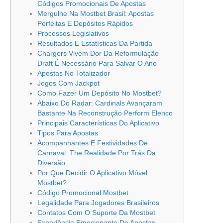
Códigos Promocionais De Apostas
Mergulhe Na Mostbet Brasil: Apostas
Perfeitas E Depósitos Rápidos
Processos Legislativos
Resultados E Estatísticas Da Partida
Chargers Vivem Dor Da Reformulação –
Draft É Necessário Para Salvar O Ano
Apostas No Totalizador
Jogos Com Jackpot
Como Fazer Um Depósito No Mostbet?
Abaixo Do Radar: Cardinals Avançaram
Bastante Na Reconstrução Perform Elenco
Principais Características Do Aplicativo
Tipos Para Apostas
Acompanhantes E Festividades De
Carnaval: The Realidade Por Trás Da
Diversão
Por Que Decidir O Aplicativo Móvel
Mostbet?
Código Promocional Mostbet
Legalidade Para Jogadores Brasileiros
Contatos Com O Suporte Da Mostbet
Experiência Emocionante De Apostas