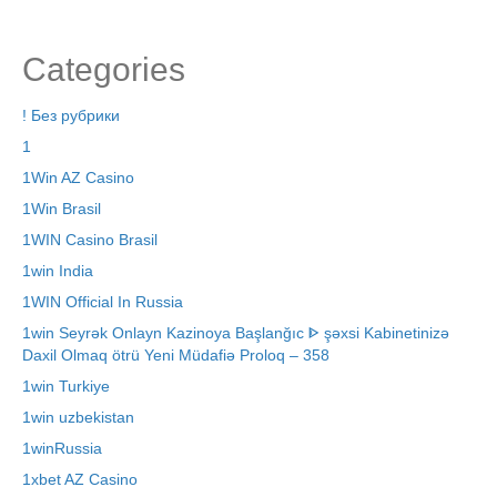
Categories
! Без рубрики
1
1Win AZ Casino
1Win Brasil
1WIN Casino Brasil
1win India
1WIN Official In Russia
1win Seyrək Onlayn Kazinoya Başlanğıc ᐈ şəxsi Kabinetinizə
Daxil Olmaq ötrü Yeni Müdafiə Proloq – 358
1win Turkiye
1win uzbekistan
1winRussia
1xbet AZ Casino