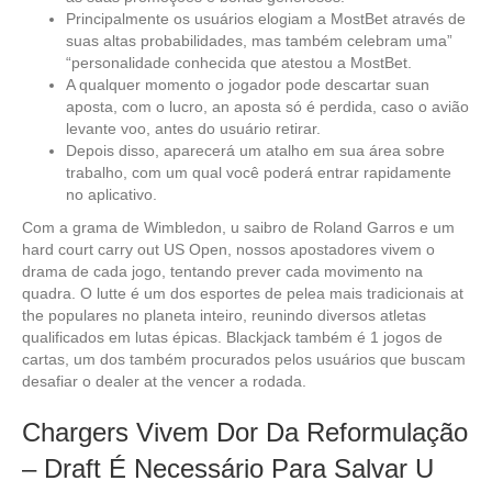
Principalmente os usuários elogiam a MostBet através de
suas altas probabilidades, mas também celebram uma”
“personalidade conhecida que atestou a MostBet.
A qualquer momento o jogador pode descartar suan
aposta, com o lucro, an aposta só é perdida, caso o avião
levante voo, antes do usuário retirar.
Depois disso, aparecerá um atalho em sua área sobre
trabalho, com um qual você poderá entrar rapidamente
no aplicativo.
Com a grama de Wimbledon, u saibro de Roland Garros e um
hard court carry out US Open, nossos apostadores vivem o
drama de cada jogo, tentando prever cada movimento na
quadra. O lutte é um dos esportes de pelea mais tradicionais at
the populares no planeta inteiro, reunindo diversos atletas
qualificados em lutas épicas. Blackjack também é 1 jogos de
cartas, um dos também procurados pelos usuários que buscam
desafiar o dealer at the vencer a rodada.
Chargers Vivem Dor Da Reformulação
– Draft É Necessário Para Salvar U