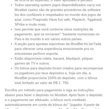
se ocorra an explosão, o valor apostado é perdido.
Todos operating system jogos disponibilizados carry out
Mostbet casino são de grandes provedores de software
los dos confiáveis e respeitados no mundo dos jogos de
azar, como Pragmatic Have fun with, Playtech, Yggdrasil,
SPribe e muito mais.
Isso permite que você contorne since restrições de
pagamento, que se tornaram” “bastante numerosas no
País e do mundo e em vários outros países.
A seção para apostas esportivas da MostBet foi lan?ada
para oferecer uma experiência emocionante pra os
entusiastas perform esporte.
Estão disponíveis roleta, bacará, blackjack, pôquer,
games de TV e outros.
Os bônus para depósito foram criados para recompensar
os jogadores por teus depósitos e, hoje em dia, a
MostBet proporciona 150% do depósito, com o bônus
total limitado ao valor de R$ 1. 750.
Escolha um método para pagamento e siga as instruções
abaixo para fazer o depósito no Mostbet. Após fazer u depósito
e o pagamento ser efetuado, o bônus será creditado
automaticamente em conta de bônus do” “jogador. A partir de