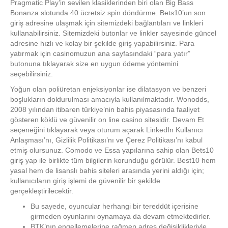
Pragmatic Play’in sevilen klasiklerinden biri olan Big Bass
Bonanza slotunda 40 ücretsiz spin döndürme. Bets10’un son
giriş adresine ulaşmak için sitemizdeki bağlantıları ve linkleri
kullanabilirsiniz. Sitemizdeki butonlar ve linkler sayesinde güncel
adresine hızlı ve kolay bir şekilde giriş yapabilirsiniz. Para
yatırmak için casinomuzun ana sayfasındaki “para yatır”
butonuna tıklayarak size en uygun ödeme yöntemini
seçebilirsiniz.
Yoğun olan poliüretan enjeksiyonlar ise dilatasyon ve benzeri
boşlukların doldurulması amacıyla kullanılmaktadır. Wonodds,
2008 yılından itibaren türkiye’nin bahis piyasasında faaliyet
gösteren köklü ve güvenilir on line casino sitesidir. Devam Et
seçeneğini tıklayarak veya oturum açarak LinkedIn Kullanıcı
Anlaşması’nı, Gizlilik Politikası’nı ve Çerez Politikası’nı kabul
etmiş olursunuz. Comodo ve Essa yapılarına sahip olan Bets10
giriş yap ile birlikte tüm bilgilerin korunduğu görülür. Best10 hem
yasal hem de lisanslı bahis siteleri arasında yerini aldığı için;
kullanıcıların giriş işlemi de güvenilir bir şekilde
gerçekleştirilecektir.
Bu sayede, oyuncular herhangi bir tereddüt içerisine
girmeden oyunlarını oynamaya da devam etmektedirler.
BTK’nın engellemelerine rağmen adres değişiklikleriyle