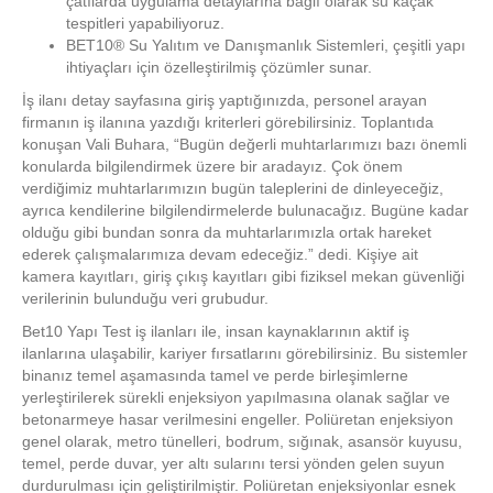
çatılarda uygulama detaylarına bağlı olarak su kaçak
tespitleri yapabiliyoruz.
BET10® Su Yalıtım ve Danışmanlık Sistemleri, çeşitli yapı
ihtiyaçları için özelleştirilmiş çözümler sunar.
İş ilanı detay sayfasına giriş yaptığınızda, personel arayan
firmanın iş ilanına yazdığı kriterleri görebilirsiniz. Toplantıda
konuşan Vali Buhara, “Bugün değerli muhtarlarımızı bazı önemli
konularda bilgilendirmek üzere bir aradayız. Çok önem
verdiğimiz muhtarlarımızın bugün taleplerini de dinleyeceğiz,
ayrıca kendilerine bilgilendirmelerde bulunacağız. Bugüne kadar
olduğu gibi bundan sonra da muhtarlarımızla ortak hareket
ederek çalışmalarımıza devam edeceğiz.” dedi. Kişiye ait
kamera kayıtları, giriş çıkış kayıtları gibi fiziksel mekan güvenliği
verilerinin bulunduğu veri grubudur.
Bet10 Yapı Test iş ilanları ile, insan kaynaklarının aktif iş
ilanlarına ulaşabilir, kariyer fırsatlarını görebilirsiniz. Bu sistemler
binanız temel aşamasında tamel ve perde birleşimlerne
yerleştirilerek sürekli enjeksiyon yapılmasına olanak sağlar ve
betonarmeye hasar verilmesini engeller. Poliüretan enjeksiyon
genel olarak, metro tünelleri, bodrum, sığınak, asansör kuyusu,
temel, perde duvar, yer altı sularını tersi yönden gelen suyun
durdurulması için geliştirilmiştir. Poliüretan enjeksiyonlar esnek