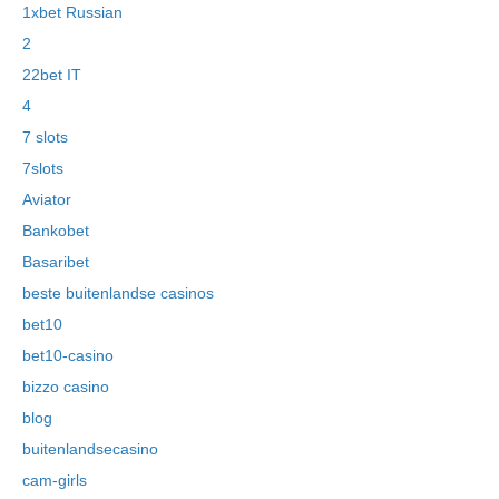
1xbet Russian
2
22bet IT
4
7 slots
7slots
Aviator
Bankobet
Basaribet
beste buitenlandse casinos
bet10
bet10-casino
bizzo casino
blog
buitenlandsecasino
cam-girls