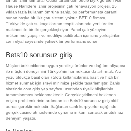
biri de İzmir Mimarlar Odası tarafından ödüle layık görülen Nar
Hause Narlıdere İzmir projesinin çatı renavasyon projesi. 25
yıldan fazla kullanım ömrüne sahip, bu performansta garanti
sunan başka bir likit çatı sistemi yoktur. BET10 firması,
Türkiye’de çatı su kaçaklarının tespiti alanında yerli üretim
makinesi ile bir ilki gerçekleştiriyor. Panel çatı yüzeyine
mükemmel yapışır ve modifiye poliüretan içerisine yerleştirilen
cam elyaf sayesinde yüksek bir performans sunar.
Bets10 sorunsuz giriş
Müşteri beklentilerine uygun yenilikçi ürünler ve dağıtım altyapısı
ile müşteri deneyimini Türkiye’nin her noktasında artırmak. Ara
yüzü oldukça basit olan 7Slots kullanıcılarına basit ve hızlı bir
hizmet sunmak için siteyi minimize şekilde tasarlamıştır. Bahis
sitesinde com giriş yap sayfası üzerinden üyelik bilgilerinin
tamamlanması beklenmektedir. Gerçekleştirilmesi beklenen
erişim problemlerinin ardından ise Bets10 sorunsuz giriş aktif
adresi gerektirmektedir. Sağlanan canlı kurpiyerler eşliğinde
gerçek casino atmosferinde oynama imkanı sunarak unutulmaz
deneyim yaşatır.