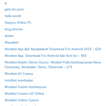
g
girls-do-porn
hello world
Kasyno Online PL
king johnnie
levitra
Masalbet
Mostbet App Apk Bangladesh Download For Android 2023 – 629
Mostbet App: Download For Android Apk And Ios – 993
Mostbet Aviator Demo Oyunu ️ Mosbet Pulla Azərbaycanda Necə
Oynamaq, Strateqlər, Demo, Devirmək – 273
Mostbet AZ Casino
mostbet azerbaijan
Mostbet Casino Azerbaycan
Mostbet Casino UZ Online
Mostbet Online Casino