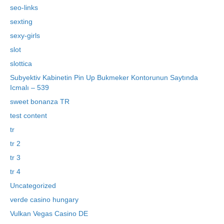
seo-links
sexting
sexy-girls
slot
slottica
Subyektiv Kabinetin Pin Up Bukmeker Kontorunun Saytında
Icmalı – 539
sweet bonanza TR
test content
tr
tr 2
tr 3
tr 4
Uncategorized
verde casino hungary
Vulkan Vegas Casino DE