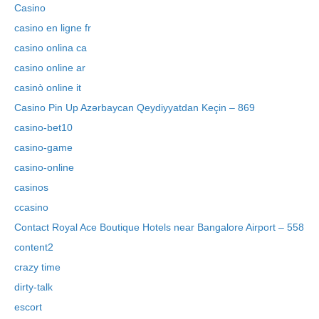
Casino
casino en ligne fr
casino onlina ca
casino online ar
casinò online it
Casino Pin Up Azərbaycan Qeydiyyatdan Keçin – 869
casino-bet10
casino-game
casino-online
casinos
ccasino
Contact Royal Ace Boutique Hotels near Bangalore Airport – 558
content2
crazy time
dirty-talk
escort