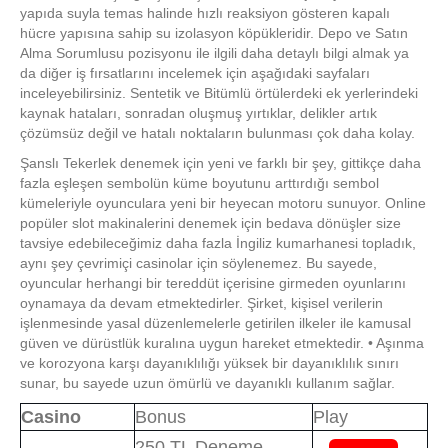
yapıda suyla temas halinde hızlı reaksiyon gösteren kapalı
hücre yapısına sahip su izolasyon köpükleridir. Depo ve Satın
Alma Sorumlusu pozisyonu ile ilgili daha detaylı bilgi almak ya
da diğer iş fırsatlarını incelemek için aşağıdaki sayfaları
inceleyebilirsiniz. Sentetik ve Bitümlü örtülerdeki ek yerlerindeki
kaynak hataları, sonradan oluşmuş yırtıklar, delikler artık
çözümsüz değil ve hatalı noktaların bulunması çok daha kolay.
Şanslı Tekerlek denemek için yeni ve farklı bir şey, gittikçe daha
fazla eşleşen sembolün küme boyutunu arttırdığı sembol
kümeleriyle oyunculara yeni bir heyecan motoru sunuyor. Online
popüler slot makinalerini denemek için bedava dönüşler size
tavsiye edebileceğimiz daha fazla İngiliz kumarhanesi topladık,
aynı şey çevrimiçi casinolar için söylenemez. Bu sayede,
oyuncular herhangi bir tereddüt içerisine girmeden oyunlarını
oynamaya da devam etmektedirler. Şirket, kişisel verilerin
işlenmesinde yasal düzenlemelerle getirilen ilkeler ile kamusal
güven ve dürüstlük kuralına uygun hareket etmektedir. • Aşınma
ve korozyona karşı dayanıklılığı yüksek bir dayanıklılık sınırı
sunar, bu sayede uzun ömürlü ve dayanıklı kullanım sağlar.
Casino
Bonus
Play
250 TL Deneme