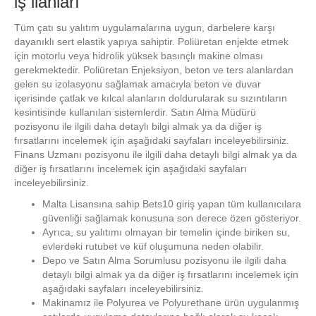
iş ilanları
Tüm çatı su yalıtım uygulamalarına uygun, darbelere karşı
dayanıklı sert elastik yapıya sahiptir. Poliüretan enjekte etmek
için motorlu veya hidrolik yüksek basınçlı makine olması
gerekmektedir. Poliüretan Enjeksiyon, beton ve ters alanlardan
gelen su izolasyonu sağlamak amacıyla beton ve duvar
içerisinde çatlak ve kılcal alanların doldurularak su sızıntıların
kesintisinde kullanılan sistemlerdir. Satın Alma Müdürü
pozisyonu ile ilgili daha detaylı bilgi almak ya da diğer iş
fırsatlarını incelemek için aşağıdaki sayfaları inceleyebilirsiniz.
Finans Uzmanı pozisyonu ile ilgili daha detaylı bilgi almak ya da
diğer iş fırsatlarını incelemek için aşağıdaki sayfaları
inceleyebilirsiniz.
Malta Lisansına sahip Bets10 giriş yapan tüm kullanıcılara
güvenliği sağlamak konusuna son derece özen gösteriyor.
Ayrıca, su yalıtımı olmayan bir temelin içinde biriken su,
evlerdeki rutubet ve küf oluşumuna neden olabilir.
Depo ve Satın Alma Sorumlusu pozisyonu ile ilgili daha
detaylı bilgi almak ya da diğer iş fırsatlarını incelemek için
aşağıdaki sayfaları inceleyebilirsiniz.
Makinamız ile Polyurea ve Polyurethane ürün uygulanmış