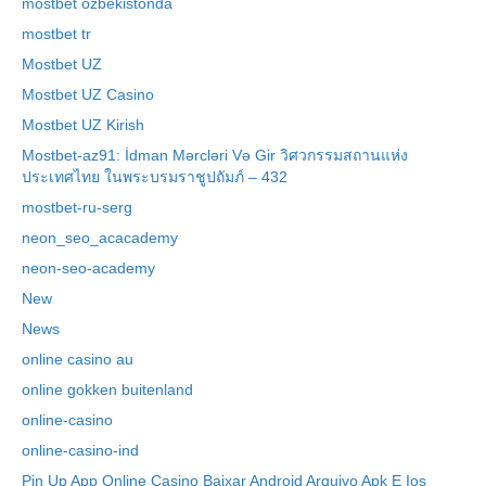
mostbet ozbekistonda
mostbet tr
Mostbet UZ
Mostbet UZ Casino
Mostbet UZ Kirish
Mostbet-az91: İdman Mərcləri Və Gir วิศวกรรมสถานแห่ง
ประเทศไทย ในพระบรมราชูปถัมภ์ – 432
mostbet-ru-serg
neon_seo_acacademy
neon-seo-academy
New
News
online casino au
online gokken buitenland
online-casino
online-casino-ind
Pin Up App Online Casino Baixar Android Arquivo Apk E Ios