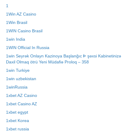
1
1Win AZ Casino
1Win Brasil
1WIN Casino Brasil
1win India
1WIN Official In Russia
1win Seyrək Onlayn Kazinoya Başlanğıc ᐈ şəxsi Kabinetinizə
Daxil Olmaq ötrü Yeni Müdafiə Proloq – 358
1win Turkiye
1win uzbekistan
1winRussia
1xbet AZ Casino
1xbet Casino AZ
1xbet egypt
1xbet Korea
1xbet russia