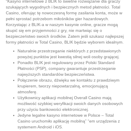
“Kasyno internetowe z BLIK to świetne rozwiązanie dla graczy
szukających wygodnych i bezpiecznych metod płatności. Total
Casino, oferując tę nowoczesną formę zasilania konta, może w
pełni sprostać potrzebom miłośników gier hazardowych.
Korzystając z BLIK-a w naszym kasynie online, gracze mogą
skupić się em przyjemności z gry, nie martwiąc się o
bezpieczeństwo swoich środków. Zatem jeśli szukasz najlepszej
formy płatności w Total Casino, BLIK będzie wyborem idealnym.
Naturalnie przestrzeganie niektórych z przedstawionych
powyżej punktów jest kwestią silnej woli osoby grającej.
Ponadto BLIK jest regulowany przez Polski Standard
Płatności (PSP), company gwarantuje przestrzeganie
najwyższych standardów bezpieczeństwa.
Połączenie obrazu, dźwięku we kontaktu z prawdziwym
krupierem, tworzy niepowtarzalną, emocjonującą
atmosferę.
Użytkownicy aplikacji mobilnej Overall Casino mają
możliwość szybkiej weryfikacji swoich danych osobowych
przy użyciu bankowości elektronicznej.
Jedyne legalne kasyno internetowe w Polsce – Total
Casino uruchomiło aplikację mobilną” “em urządzenia z
systemem Android i iOS.