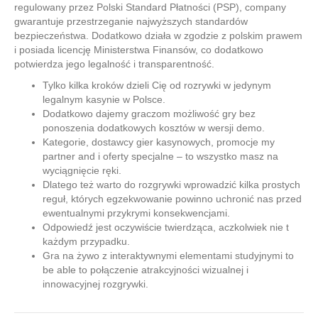
regulowany przez Polski Standard Płatności (PSP), company
gwarantuje przestrzeganie najwyższych standardów
bezpieczeństwa. Dodatkowo działa w zgodzie z polskim prawem
i posiada licencję Ministerstwa Finansów, co dodatkowo
potwierdza jego legalność i transparentność.
Tylko kilka kroków dzieli Cię od rozrywki w jedynym
legalnym kasynie w Polsce.
Dodatkowo dajemy graczom możliwość gry bez
ponoszenia dodatkowych kosztów w wersji demo.
Kategorie, dostawcy gier kasynowych, promocje my
partner and i oferty specjalne – to wszystko masz na
wyciągnięcie ręki.
Dlatego też warto do rozgrywki wprowadzić kilka prostych
reguł, których egzekwowanie powinno uchronić nas przed
ewentualnymi przykrymi konsekwencjami.
Odpowiedź jest oczywiście twierdząca, aczkolwiek nie t
każdym przypadku.
Gra na żywo z interaktywnymi elementami studyjnymi to
be able to połączenie atrakcyjności wizualnej i
innowacyjnej rozgrywki.