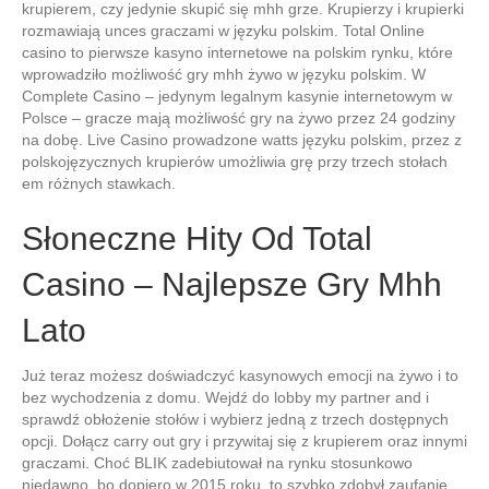
krupierem, czy jedynie skupić się mhh grze. Krupierzy i krupierki
rozmawiają unces graczami w języku polskim. Total Online
casino to pierwsze kasyno internetowe na polskim rynku, które
wprowadziło możliwość gry mhh żywo w języku polskim. W
Complete Casino – jedynym legalnym kasynie internetowym w
Polsce – gracze mają możliwość gry na żywo przez 24 godziny
na dobę. Live Casino prowadzone watts języku polskim, przez z
polskojęzycznych krupierów umożliwia grę przy trzech stołach
em różnych stawkach.
Słoneczne Hity Od Total
Casino – Najlepsze Gry Mhh
Lato
Już teraz możesz doświadczyć kasynowych emocji na żywo i to
bez wychodzenia z domu. Wejdź do lobby my partner and i
sprawdź obłożenie stołów i wybierz jedną z trzech dostępnych
opcji. Dołącz carry out gry i przywitaj się z krupierem oraz innymi
graczami. Choć BLIK zadebiutował na rynku stosunkowo
niedawno, bo dopiero w 2015 roku, to szybko zdobył zaufanie