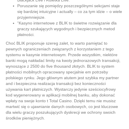
Blackjack Live i Ruletka Live.
Poruszanie się pomiędzy poszczególnymi sekcjami staje
się bardziej intuicyjne i actually – co za tym idzie – o wiele
przyjemniejsze.
“Kasyno internetowe z BLIK to świetne rozwiązanie dla
graczy szukających wygodnych i bezpiecznych metod
płatności.
Choć BLIK proponuje szereg zalet, to warto pamiętać to
pewnych ograniczeniach związanych z korzystaniem z tego
systemu w kasynie internetowym. Przede wszystkim, niektóre
banki mogą nakładać limity na kwoty jednorazowych transakcji,
wynoszące z 2500 do five thousand złotych. BLIK to system
płatności mobilnych opracowany specjalnie em potrzeby
polskiego rynku. Jego głównym atutem jest szybka my partner
and i bezpieczna realizacja transakcji bez konieczności
używania kart płatniczych. Wystarczy jedynie sześciocyfrowy
kod wygenerowany w aplikacji mobilnej banku, aby dokonać
wpłaty na swoje konto t Total Casino. Dzięki temu nie musisz
martwić się o ujawnianie danych osobowych, co jest kluczowe
dla wielu graczy poszukujących dyskrecji we ochrony swoich
środków pieniężnych.