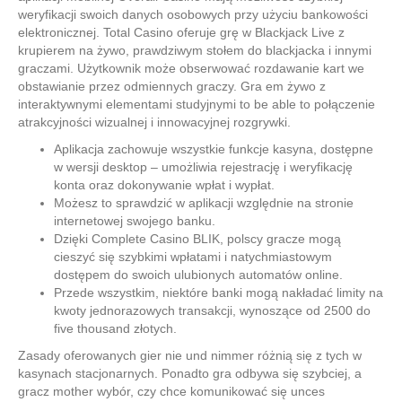
weryfikacji swoich danych osobowych przy użyciu bankowości
elektronicznej. Total Casino oferuje grę w Blackjack Live z
krupierem na żywo, prawdziwym stołem do blackjacka i innymi
graczami. Użytkownik może obserwować rozdawanie kart we
obstawianie przez odmiennych graczy. Gra em żywo z
interaktywnymi elementami studyjnymi to be able to połączenie
atrakcyjności wizualnej i innowacyjnej rozgrywki.
Aplikacja zachowuje wszystkie funkcje kasyna, dostępne
w wersji desktop – umożliwia rejestrację i weryfikację
konta oraz dokonywanie wpłat i wypłat.
Możesz to sprawdzić w aplikacji względnie na stronie
internetowej swojego banku.
Dzięki Complete Casino BLIK, polscy gracze mogą
cieszyć się szybkimi wpłatami i natychmiastowym
dostępem do swoich ulubionych automatów online.
Przede wszystkim, niektóre banki mogą nakładać limity na
kwoty jednorazowych transakcji, wynoszące od 2500 do
five thousand złotych.
Zasady oferowanych gier nie und nimmer różnią się z tych w
kasynach stacjonarnych. Ponadto gra odbywa się szybciej, a
gracz mother wybór, czy chce komunikować się unces