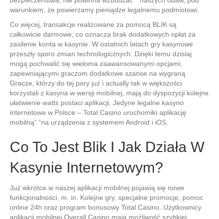
bezpieczeństwa, nie powinna wzbudzać” “naszych obaw, pod
warunkiem, że powierzamy pieniądze legalnemu podmiotowi.
Co więcej, transakcje realizowane za pomocą BLIK są
całkowicie darmowe, co oznacza brak dodatkowych opłat za
zasilenie konta w kasynie. W ostatnich latach gry kasynowe
przeszły sporo zmian technologicznych. Dzięki temu dzisiaj
mogą pochwalić się wieloma zaawansowanymi opcjami,
zapewniającymi graczom dodatkowe szanse na wygraną.
Gracze, którzy do tej pory już i actually tak w większości
korzystali z kasyna w wersji mobilnej, mają do dyspozycji kolejne
ułatwienie watts postaci aplikacji. Jedyne legalne kasyno
internetowe w Polsce – Total Casino uruchomiło aplikację
mobilną” “na urządzenia z systemem Android i iOS.
Co To Jest Blik I Jak Działa W
Kasynie Internetowym?
Już wkrótce w naszej aplikacji mobilnej pojawią się nowe
funkcjonalności, m. in. Kolejne gry, specjalne promocje, pomoc
online 24h oraz program bonusowy Total Casino. Użytkownicy
aplikacji mobilnej Overall Casino mają możliwość szybkiej