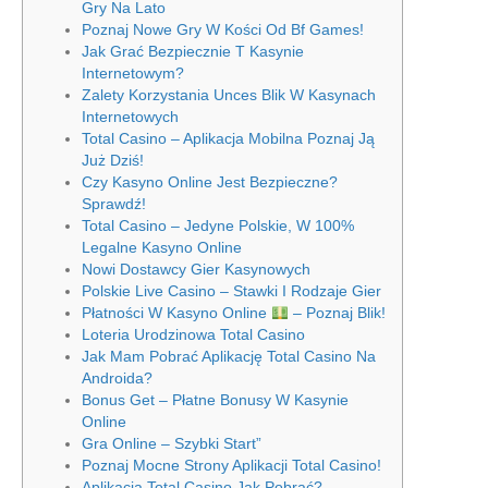
Gry Na Lato
Poznaj Nowe Gry W Kości Od Bf Games!
Jak Grać Bezpiecznie T Kasynie
Internetowym?
Zalety Korzystania Unces Blik W Kasynach
Internetowych
Total Casino – Aplikacja Mobilna Poznaj Ją
Już Dziś!
Czy Kasyno Online Jest Bezpieczne?
Sprawdź!
Total Casino – Jedyne Polskie, W 100%
Legalne Kasyno Online
Nowi Dostawcy Gier Kasynowych
Polskie Live Casino – Stawki I Rodzaje Gier
Płatności W Kasyno Online
– Poznaj Blik!
Loteria Urodzinowa Total Casino
Jak Mam Pobrać Aplikację Total Casino Na
Androida?
Bonus Get – Płatne Bonusy W Kasynie
Online
Gra Online – Szybki Start”
Poznaj Mocne Strony Aplikacji Total Casino!
Aplikacja Total Casino Jak Pobrać?