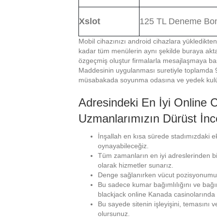
Xslot
125 TL Deneme Bo
Mobil cihazınızı android cihazlara yükledik
kadar tüm menülerin aynı şekilde buraya aktar
özgeçmiş oluştur firmalarla mesajlaşmaya baş
Maddesinin uygulanması suretiyle toplamda 9.
müsabakada soyunma odasına ve yedek kulübes
Adresindeki En İyi Online C
Uzmanlarımızın Dürüst İn
İnşallah en kısa sürede stadımızdaki 
oynayabileceğiz.
Tüm zamanların en iyi adreslerinden bir
olarak hizmetler sunarız.
Denge sağlanırken vücut pozisyonumuza g
Bu sadece kumar bağımlılığını ve bağım
blackjack online Kanada casinolarında 
Bu sayede sitenin işleyişini, temasını v
olursunuz.