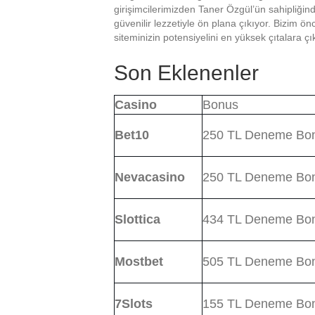
girişimcilerimizden Taner Özgül’ün sahipliğinde
güvenilir lezzetiyle ön plana çıkıyor. Bizim ö
siteminizin potensiyelini en yüksek çıtalara ç
Son Eklenenler
Casino
Bonus
Bet10
250 TL Deneme Bo
Nevacasino
250 TL Deneme Bo
Slottica
434 TL Deneme Bo
Mostbet
505 TL Deneme Bo
7Slots
155 TL Deneme Bo