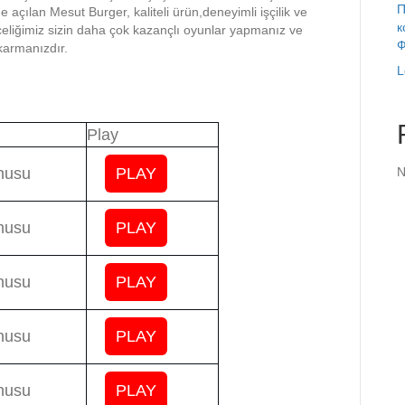
П
 açılan Mesut Burger, kaliteli ürün,deneyimli işçilik ve
к
nceliğimiz sizin daha çok kazançlı oyunlar yapmanız ve
Ф
ıkarmanızdır.
L
Play
nusu
PLAY
N
nusu
PLAY
nusu
PLAY
nusu
PLAY
nusu
PLAY