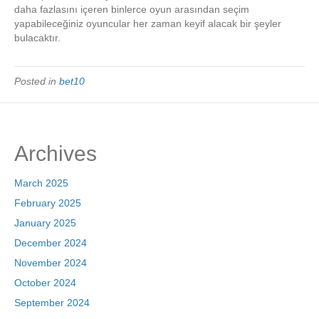
daha fazlasını içeren binlerce oyun arasından seçim
yapabileceğiniz oyuncular her zaman keyif alacak bir şeyler
bulacaktır.
Posted in
bet10
Archives
March 2025
February 2025
January 2025
December 2024
November 2024
October 2024
September 2024