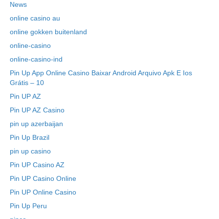
News
online casino au
online gokken buitenland
online-casino
online-casino-ind
Pin Up App Online Casino Baixar Android Arquivo Apk E Ios
Grátis – 10
Pin UP AZ
Pin UP AZ Casino
pin up azerbaijan
Pin Up Brazil
pin up casino
Pin UP Casino AZ
Pin UP Casino Online
Pin UP Online Casino
Pin Up Peru