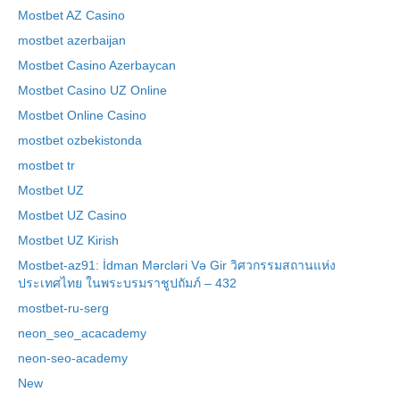
Mostbet AZ Casino
mostbet azerbaijan
Mostbet Casino Azerbaycan
Mostbet Casino UZ Online
Mostbet Online Casino
mostbet ozbekistonda
mostbet tr
Mostbet UZ
Mostbet UZ Casino
Mostbet UZ Kirish
Mostbet-az91: İdman Mərcləri Və Gir วิศวกรรมสถานแห่ง
ประเทศไทย ในพระบรมราชูปถัมภ์ – 432
mostbet-ru-serg
neon_seo_acacademy
neon-seo-academy
New