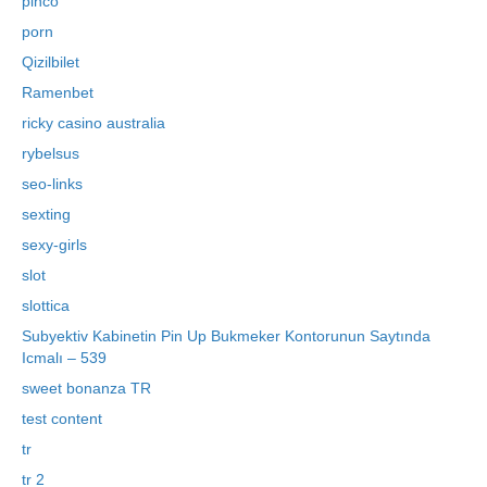
pinco
porn
Qizilbilet
Ramenbet
ricky casino australia
rybelsus
seo-links
sexting
sexy-girls
slot
slottica
Subyektiv Kabinetin Pin Up Bukmeker Kontorunun Saytında
Icmalı – 539
sweet bonanza TR
test content
tr
tr 2