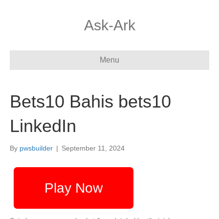
Ask-Ark
Menu
Bets10 Bahis bets10
LinkedIn
By
pwsbuilder
|
September 11, 2024
Play Now