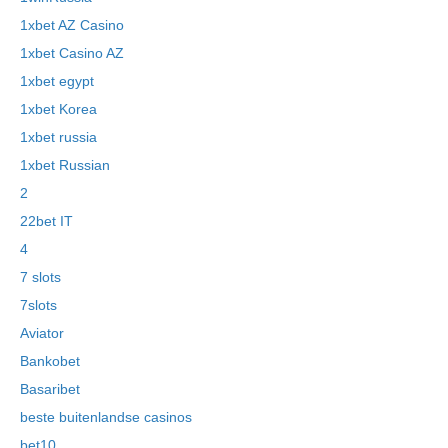
1xbet AZ Casino
1xbet Casino AZ
1xbet egypt
1xbet Korea
1xbet russia
1xbet Russian
2
22bet IT
4
7 slots
7slots
Aviator
Bankobet
Basaribet
beste buitenlandse casinos
bet10