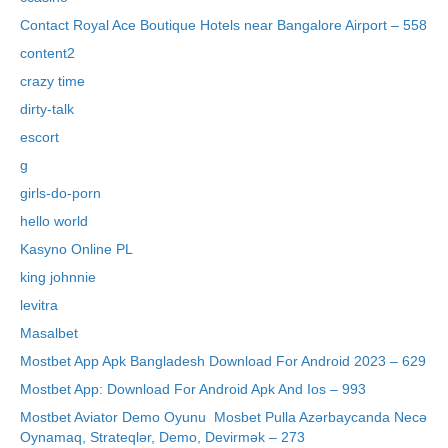
Contact Royal Ace Boutique Hotels near Bangalore Airport – 558
content2
crazy time
dirty-talk
escort
g
girls-do-porn
hello world
Kasyno Online PL
king johnnie
levitra
Masalbet
Mostbet App Apk Bangladesh Download For Android 2023 – 629
Mostbet App: Download For Android Apk And Ios – 993
Mostbet Aviator Demo Oyunu ️ Mosbet Pulla Azərbaycanda Necə
Oynamaq, Strateqlər, Demo, Devirmək – 273