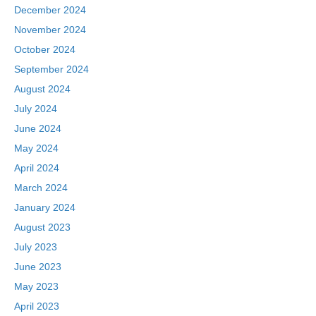
December 2024
November 2024
October 2024
September 2024
August 2024
July 2024
June 2024
May 2024
April 2024
March 2024
January 2024
August 2023
July 2023
June 2023
May 2023
April 2023