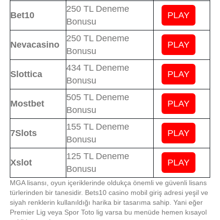
250 TL Deneme
Bet10
PLAY
Bonusu
250 TL Deneme
Nevacasino
PLAY
Bonusu
434 TL Deneme
Slottica
PLAY
Bonusu
505 TL Deneme
Mostbet
PLAY
Bonusu
155 TL Deneme
7Slots
PLAY
Bonusu
125 TL Deneme
Xslot
PLAY
Bonusu
MGA lisansı, oyun içeriklerinde oldukça önemli ve güvenli lisans
türlerinden bir tanesidir. Bets10 casino mobil giriş adresi yeşil ve
siyah renklerin kullanıldığı harika bir tasarıma sahip. Yani eğer
Premier Lig veya Spor Toto lig varsa bu menüde hemen kısayol