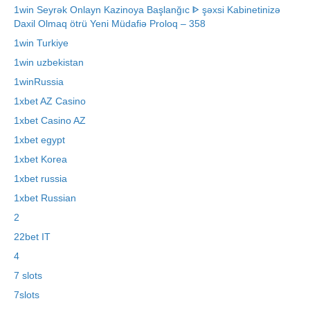
1win Seyrək Onlayn Kazinoya Başlanğıc ᐈ şəxsi Kabinetinizə
Daxil Olmaq ötrü Yeni Müdafiə Proloq – 358
1win Turkiye
1win uzbekistan
1winRussia
1xbet AZ Casino
1xbet Casino AZ
1xbet egypt
1xbet Korea
1xbet russia
1xbet Russian
2
22bet IT
4
7 slots
7slots