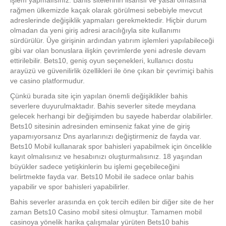
işlem yapmalısınız. Bahis sitelerinin lisanslı ve yasal olmasına
rağmen ülkemizde kaçak olarak görülmesi sebebiyle mevcut
adreslerinde değişiklik yapmaları gerekmektedir. Hiçbir durum
olmadan da yeni giriş adresi aracılığıyla site kullanımı
sürdürülür. Üye girişinin ardından yatırım işlemleri yapılabileceği
gibi var olan bonuslara ilişkin çevrimlerde yeni adresle devam
ettirilebilir. Bets10, geniş oyun seçenekleri, kullanıcı dostu
arayüzü ve güvenilirlik özellikleri ile öne çıkan bir çevrimiçi bahis
ve casino platformudur.
Çünkü burada site için yapılan önemli değişiklikler bahis
severlere duyurulmaktadır. Bahis severler sitede meydana
gelecek herhangi bir değişimden bu sayede haberdar olabilirler.
Bets10 sitesinin adresinden eminseniz fakat yine de giriş
yapamıyorsanız Dns ayarlarınızı değiştirmeniz de fayda var.
Bets10 Mobil kullanarak spor bahisleri yapabilmek için öncelikle
kayıt olmalısınız ve hesabınızı oluşturmalısınız. 18 yaşından
büyükler sadece yetişkinlerin bu işlemi geçebileceğini
belirtmekte fayda var. Bets10 Mobil ile sadece onlar bahis
yapabilir ve spor bahisleri yapabilirler.
Bahis severler arasında en çok tercih edilen bir diğer site de her
zaman Bets10 Casino mobil sitesi olmuştur. Tamamen mobil
casinoya yönelik harika çalışmalar yürüten Bets10 bahis