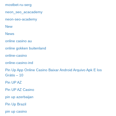
mostbet-ru-serg
neon_seo_acacademy
neon-seo-academy
New
News
online casino au
online gokken buitenland
online-casino
online-casino-ind
Pin Up App Online Casino Baixar Android Arquivo Apk E Ios
Grátis – 10
Pin UP AZ
Pin UP AZ Casino
pin up azerbaijan
Pin Up Brazil
pin up casino