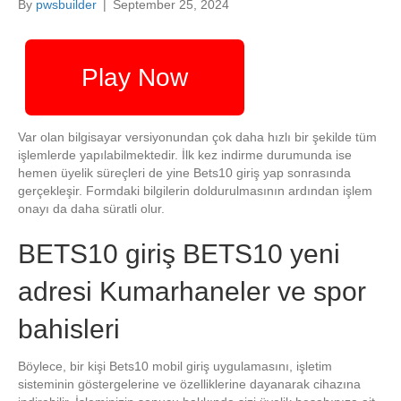
By
pwsbuilder
|
September 25, 2024
Play Now
Var olan bilgisayar versiyonundan çok daha hızlı bir şekilde tüm
işlemlerde yapılabilmektedir. İlk kez indirme durumunda ise
hemen üyelik süreçleri de yine Bets10 giriş yap sonrasında
gerçekleşir. Formdaki bilgilerin doldurulmasının ardından işlem
onayı da daha süratli olur.
BETS10 giriş BETS10 yeni
adresi Kumarhaneler ve spor
bahisleri
Böylece, bir kişi Bets10 mobil giriş uygulamasını, işletim
sisteminin göstergelerine ve özelliklerine dayanarak cihazına