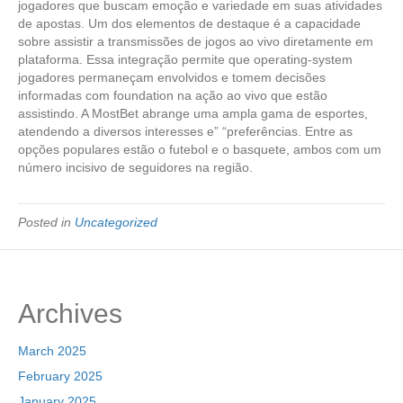
jogadores que buscam emoção e variedade em suas atividades
de apostas. Um dos elementos de destaque é a capacidade
sobre assistir a transmissões de jogos ao vivo diretamente em
plataforma. Essa integração permite que operating-system
jogadores permaneçam envolvidos e tomem decisões
informadas com foundation na ação ao vivo que estão
assistindo. A MostBet abrange uma ampla gama de esportes,
atendendo a diversos interesses e” “preferências. Entre as
opções populares estão o futebol e o basquete, ambos com um
número incisivo de seguidores na região.
Posted in
Uncategorized
Archives
March 2025
February 2025
January 2025