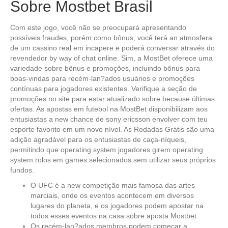
Sobre Mostbet Brasil
Com este jogo, você não se preocupará apresentando
possíveis fraudes, porém como bônus, você terá an atmosfera
de um cassino real em incapere e poderá conversar através do
revendedor by way of chat online. Sim, a MostBet oferece uma
variedade sobre bônus e promoções, incluindo bônus para
boas-vindas para recém-lan?ados usuários e promoções
contínuas para jogadores existentes. Verifique a seção de
promoções no site para estar atualizado sobre because últimas
ofertas. As apostas em futebol na MostBet disponibilizam aos
entusiastas a new chance de sony ericsson envolver com teu
esporte favorito em um novo nível. As Rodadas Grátis são uma
adição agradável para os entusiastas de caça-níqueis,
permitindo que operating system jogadores girem operating
system rolos em games selecionados sem utilizar seus próprios
fundos.
O UFC é a new competição mais famosa das artes
marciais, onde os eventos acontecem em diversos
lugares do planeta, e os jogadores podem apostar na
todos esses eventos na casa sobre aposta Mostbet.
Os recém-lan?ados membros podem começar a