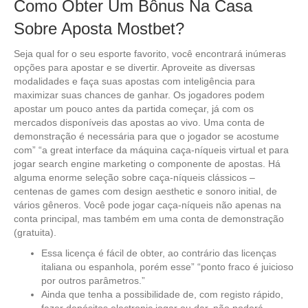
Como Obter Um Bônus Na Casa
Sobre Aposta Mostbet?
Seja qual for o seu esporte favorito, você encontrará inúmeras
opções para apostar e se divertir. Aproveite as diversas
modalidades e faça suas apostas com inteligência para
maximizar suas chances de ganhar​. Os jogadores podem
apostar um pouco antes da partida começar, já com os
mercados disponíveis das apostas ao vivo. Uma conta de
demonstração é necessária para que o jogador se acostume
com” “a great interface da máquina caça-níqueis virtual et para
jogar search engine marketing o componente de apostas. Há
alguma enorme seleção sobre caça-níqueis clássicos –
centenas de games com design aesthetic e sonoro initial, de
vários gêneros. Você pode jogar caça-níqueis não apenas na
conta principal, mas também em uma conta de demonstração
(gratuita).
Essa licença é fácil de obter, ao contrário das licenças
italiana ou espanhola, porém esse” “ponto fraco é juicioso
por outros parâmetros.”
Ainda que tenha a possibilidade de, com registo rápido,