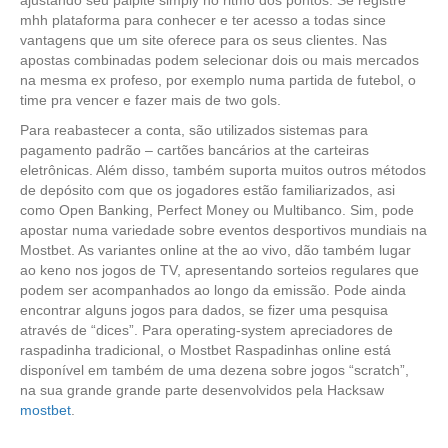
ajustando seu palpite simply no ritmo dos pontos. Se registre
mhh plataforma para conhecer e ter acesso a todas since
vantagens que um site oferece para os seus clientes. Nas
apostas combinadas podem selecionar dois ou mais mercados
na mesma ex profeso, por exemplo numa partida de futebol, o
time pra vencer e fazer mais de two gols.
Para reabastecer a conta, são utilizados sistemas para
pagamento padrão – cartões bancários at the carteiras
eletrônicas. Além disso, também suporta muitos outros métodos
de depósito com que os jogadores estão familiarizados, asi
como Open Banking, Perfect Money ou Multibanco. Sim, pode
apostar numa variedade sobre eventos desportivos mundiais na
Mostbet. As variantes online at the ao vivo, dão também lugar
ao keno nos jogos de TV, apresentando sorteios regulares que
podem ser acompanhados ao longo da emissão. Pode ainda
encontrar alguns jogos para dados, se fizer uma pesquisa
através de “dices”. Para operating-system apreciadores de
raspadinha tradicional, o Mostbet Raspadinhas online está
disponível em também de uma dezena sobre jogos “scratch”,
na sua grande grande parte desenvolvidos pela Hacksaw
mostbet
.