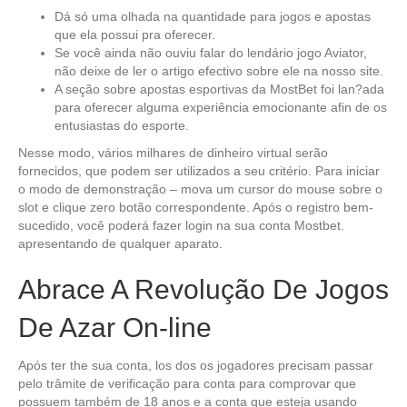
Dá só uma olhada na quantidade para jogos e apostas
que ela possui pra oferecer.
Se você ainda não ouviu falar do lendário jogo Aviator,
não deixe de ler o artigo efectivo sobre ele na nosso site.
A seção sobre apostas esportivas da MostBet foi lan?ada
para oferecer alguma experiência emocionante afin de os
entusiastas do esporte.
Nesse modo, vários milhares de dinheiro virtual serão
fornecidos, que podem ser utilizados a seu critério. Para iniciar
o modo de demonstração – mova um cursor do mouse sobre o
slot e clique zero botão correspondente. Após o registro bem-
sucedido, você poderá fazer login na sua conta Mostbet.
apresentando de qualquer aparato.
Abrace A Revolução De Jogos
De Azar On-line
Após ter the sua conta, los dos os jogadores precisam passar
pelo trâmite de verificação para conta para comprovar que
possuem também de 18 anos e a conta que esteja usando