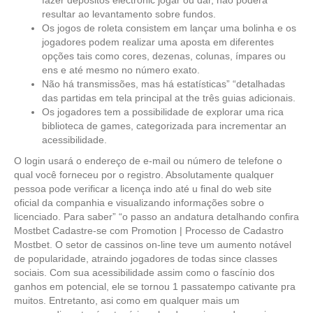
fazer depósitos electronic jogar ou dar, não poderá
resultar ao levantamento sobre fundos.
Os jogos de roleta consistem em lançar uma bolinha e os
jogadores podem realizar uma aposta em diferentes
opções tais como cores, dezenas, colunas, ímpares ou
ens e até mesmo no número exato.
Não há transmissões, mas há estatísticas” “detalhadas
das partidas em tela principal at the três guias adicionais.
Os jogadores tem a possibilidade de explorar uma rica
biblioteca de games, categorizada para incrementar an
acessibilidade.
O login usará o endereço de e-mail ou número de telefone o
qual você forneceu por o registro. Absolutamente qualquer
pessoa pode verificar a licença indo até u final do web site
oficial da companhia e visualizando informações sobre o
licenciado. Para saber” “o passo an andatura detalhando confira
Mostbet Cadastre-se com Promotion | Processo de Cadastro
Mostbet. O setor de cassinos on-line teve um aumento notável
de popularidade, atraindo jogadores de todas since classes
sociais. Com sua acessibilidade assim como o fascínio dos
ganhos em potencial, ele se tornou 1 passatempo cativante pra
muitos. Entretanto, asi como em qualquer mais um