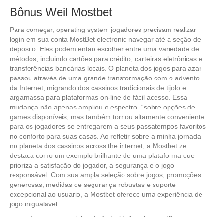
Bônus Weil Mostbet
Para começar, operating system jogadores precisam realizar
login em sua conta MostBet electronic navegar até a seção de
depósito. Eles podem então escolher entre uma variedade de
métodos, incluindo cartões para crédito, carteiras eletrônicas e
transferências bancárias locais. O planeta dos jogos para azar
passou através de uma grande transformação com o advento
da Internet, migrando dos cassinos tradicionais de tijolo e
argamassa para plataformas on-line de fácil acesso. Essa
mudança não apenas ampliou o espectro” “sobre opções de
games disponíveis, mas também tornou altamente conveniente
para os jogadores se entregarem a seus passatempos favoritos
no conforto para suas casas. Ao refletir sobre a minha jornada
no planeta dos cassinos across the internet, a Mostbet ze
destaca como um exemplo brilhante de uma plataforma que
prioriza a satisfação do jogador, a segurança e o jogo
responsável. Com sua ampla seleção sobre jogos, promoções
generosas, medidas de segurança robustas e suporte
excepcional ao usuario, a Mostbet oferece uma experiência de
jogo inigualável.