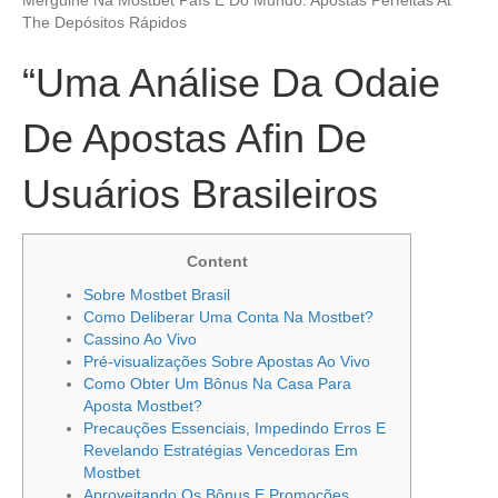
Mergulhe Na Mostbet País E Do Mundo: Apostas Perfeitas At
The Depósitos Rápidos
“Uma Análise Da Odaie
De Apostas Afin De
Usuários Brasileiros
Content
Sobre Mostbet Brasil
Como Deliberar Uma Conta Na Mostbet?
Cassino Ao Vivo
Pré-visualizações Sobre Apostas Ao Vivo
Como Obter Um Bônus Na Casa Para
Aposta Mostbet?
Precauções Essenciais, Impedindo Erros E
Revelando Estratégias Vencedoras Em
Mostbet
Aproveitando Os Bônus E Promoções