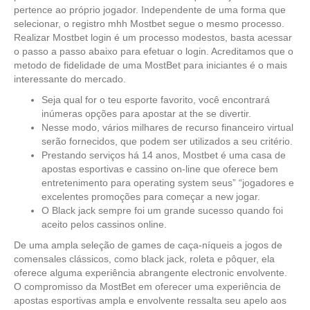
pertence ao próprio jogador. Independente de uma forma que
selecionar, o registro mhh Mostbet segue o mesmo processo.
Realizar Mostbet login é um processo modestos, basta acessar
o passo a passo abaixo para efetuar o login. Acreditamos que o
metodo de fidelidade de uma MostBet para iniciantes é o mais
interessante do mercado.
Seja qual for o teu esporte favorito, você encontrará
inúmeras opções para apostar at the se divertir.
Nesse modo, vários milhares de recurso financeiro virtual
serão fornecidos, que podem ser utilizados a seu critério.
Prestando serviços há 14 anos, Mostbet é uma casa de
apostas esportivas e cassino on-line que oferece bem
entretenimento para operating system seus” “jogadores e
excelentes promoções para começar a new jogar.
O Black jack sempre foi um grande sucesso quando foi
aceito pelos cassinos online.
De uma ampla seleção de games de caça-níqueis a jogos de
comensales clássicos, como black jack, roleta e pôquer, ela
oferece alguma experiência abrangente electronic envolvente.
O compromisso da MostBet em oferecer uma experiência de
apostas esportivas ampla e envolvente ressalta seu apelo aos