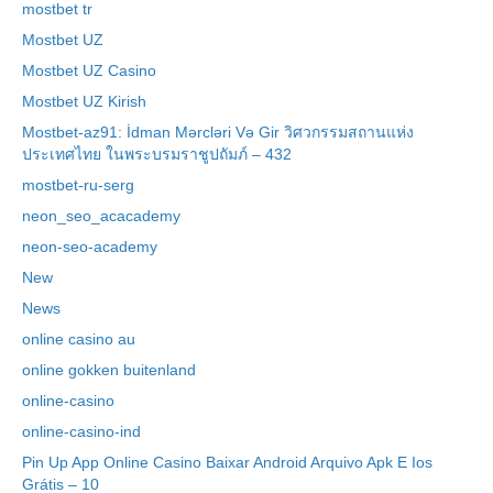
mostbet tr
Mostbet UZ
Mostbet UZ Casino
Mostbet UZ Kirish
Mostbet-az91: İdman Mərcləri Və Gir วิศวกรรมสถานแห่ง
ประเทศไทย ในพระบรมราชูปถัมภ์ – 432
mostbet-ru-serg
neon_seo_acacademy
neon-seo-academy
New
News
online casino au
online gokken buitenland
online-casino
online-casino-ind
Pin Up App Online Casino Baixar Android Arquivo Apk E Ios
Grátis – 10