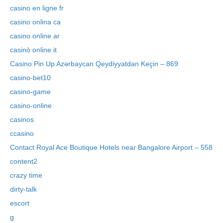
casino en ligne fr
casino onlina ca
casino online ar
casinò online it
Casino Pin Up Azərbaycan Qeydiyyatdan Keçin – 869
casino-bet10
casino-game
casino-online
casinos
ccasino
Contact Royal Ace Boutique Hotels near Bangalore Airport – 558
content2
crazy time
dirty-talk
escort
g