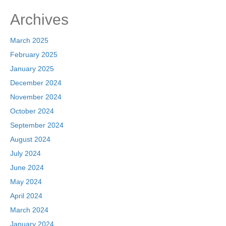
Archives
March 2025
February 2025
January 2025
December 2024
November 2024
October 2024
September 2024
August 2024
July 2024
June 2024
May 2024
April 2024
March 2024
January 2024