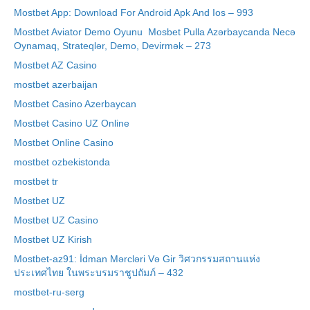
Mostbet App: Download For Android Apk And Ios – 993
Mostbet Aviator Demo Oyunu ️ Mosbet Pulla Azərbaycanda Necə
Oynamaq, Strateqlər, Demo, Devirmək – 273
Mostbet AZ Casino
mostbet azerbaijan
Mostbet Casino Azerbaycan
Mostbet Casino UZ Online
Mostbet Online Casino
mostbet ozbekistonda
mostbet tr
Mostbet UZ
Mostbet UZ Casino
Mostbet UZ Kirish
Mostbet-az91: İdman Mərcləri Və Gir วิศวกรรมสถานแห่ง
ประเทศไทย ในพระบรมราชูปถัมภ์ – 432
mostbet-ru-serg