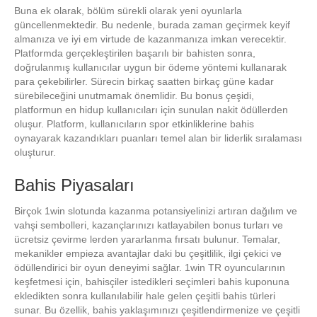
Buna ek olarak, bölüm sürekli olarak yeni oyunlarla
güncellenmektedir. Bu nedenle, burada zaman geçirmek keyif
almanıza ve iyi em virtude de kazanmanıza imkan verecektir.
Platformda gerçekleştirilen başarılı bir bahisten sonra,
doğrulanmış kullanıcılar uygun bir ödeme yöntemi kullanarak
para çekebilirler. Sürecin birkaç saatten birkaç güne kadar
sürebileceğini unutmamak önemlidir. Bu bonus çeşidi,
platformun en hidup kullanıcıları için sunulan nakit ödüllerden
oluşur. Platform, kullanıcıların spor etkinliklerine bahis
oynayarak kazandıkları puanları temel alan bir liderlik sıralaması
oluşturur.
Bahis Piyasaları
Birçok 1win slotunda kazanma potansiyelinizi artıran dağılım ve
vahşi sembolleri, kazançlarınızı katlayabilen bonus turları ve
ücretsiz çevirme lerden yararlanma fırsatı bulunur. Temalar,
mekanikler empieza avantajlar daki bu çeşitlilik, ilgi çekici ve
ödüllendirici bir oyun deneyimi sağlar. 1win TR oyuncularının
keşfetmesi için, bahisçiler istedikleri seçimleri bahis kuponuna
ekledikten sonra kullanılabilir hale gelen çeşitli bahis türleri
sunar. Bu özellik, bahis yaklaşımınızı çeşitlendirmenize ve çeşitli