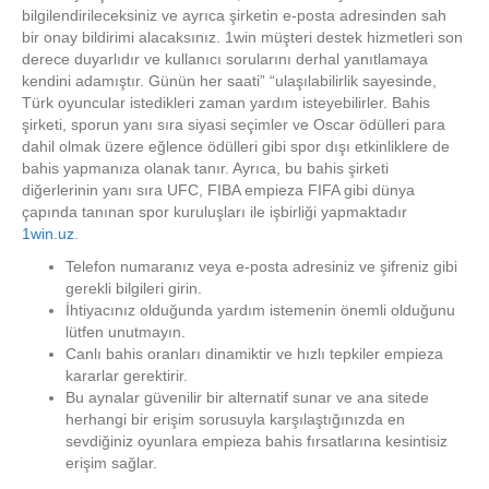
bilgilendirileceksiniz ve ayrıca şirketin e-posta adresinden sah
bir onay bildirimi alacaksınız. 1win müşteri destek hizmetleri son
derece duyarlıdır ve kullanıcı sorularını derhal yanıtlamaya
kendini adamıştır. Günün her saati” “ulaşılabilirlik sayesinde,
Türk oyuncular istedikleri zaman yardım isteyebilirler. Bahis
şirketi, sporun yanı sıra siyasi seçimler ve Oscar ödülleri para
dahil olmak üzere eğlence ödülleri gibi spor dışı etkinliklere de
bahis yapmanıza olanak tanır. Ayrıca, bu bahis şirketi
diğerlerinin yanı sıra UFС, FIBA empieza FIFA gibi dünya
çapında tanınan spor kuruluşları ile işbirliği yapmaktadır
1win.uz
.
Telefon numaranız veya e-posta adresiniz ve şifreniz gibi
gerekli bilgileri girin.
İhtiyacınız olduğunda yardım istemenin önemli olduğunu
lütfen unutmayın.
Canlı bahis oranları dinamiktir ve hızlı tepkiler empieza
kararlar gerektirir.
Bu aynalar güvenilir bir alternatif sunar ve ana sitede
herhangi bir erişim sorusuyla karşılaştığınızda en
sevdiğiniz oyunlara empieza bahis fırsatlarına kesintisiz
erişim sağlar.