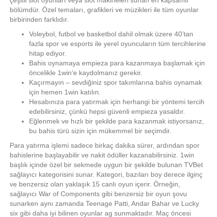
çeşitli slot oyunları veya slot makineleri sunan en kapsamlı
bölümdür. Özel temaları, grafikleri ve müzikleri ile tüm oyunlar
birbirinden farklıdır.
Voleybol, futbol ve basketbol dahil olmak üzere 40’tan
fazla spor ve esports ile yerel oyuncuların tüm tercihlerine
hitap ediyor.
Bahis oynamaya empieza para kazanmaya başlamak için
öncelikle 1win‘e kaydolmanız gerekir.
Kaçırmayın – sevdiğiniz spor takımlarına bahis oynamak
için hemen 1win katılın.
Hesabınıza para yatırmak için herhangi bir yöntemi tercih
edebilirsiniz, çünkü hepsi güvenli empieza yasaldır.
Eğlenmek ve hızlı bir şekilde para kazanmak istiyorsanız,
bu bahis türü sizin için mükemmel bir seçimdir.
Para yatırma işlemi sadece birkaç dakika sürer, ardından spor
bahislerine başlayabilir ve nakit ödüller kazanabilirsiniz. 1win
başlık içinde özel bir sekmede uygun bir şekilde bulunan TVBet
sağlayıcı kategorisini sunar. Kategori, bazıları boy derece ilginç
ve benzersiz olan yaklaşık 15 canlı oyun içerir. Örneğin,
sağlayıcı War of Components gibi benzersiz bir oyun şovu
sunarken aynı zamanda Teenage Patti, Andar Bahar ve Lucky
six gibi daha iyi bilinen oyunlar ag sunmaktadır. Maç öncesi