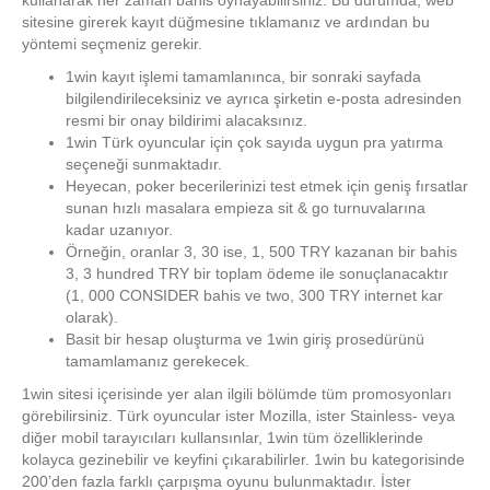
kullanarak her zaman bahis oynayabilirsiniz. Bu durumda, web
sitesine girerek kayıt düğmesine tıklamanız ve ardından bu
yöntemi seçmeniz gerekir.
1win kayıt işlemi tamamlanınca, bir sonraki sayfada
bilgilendirileceksiniz ve ayrıca şirketin e-posta adresinden
resmi bir onay bildirimi alacaksınız.
1win Türk oyuncular için çok sayıda uygun pra yatırma
seçeneği sunmaktadır.
Heyecan, poker becerilerinizi test etmek için geniş fırsatlar
sunan hızlı masalara empieza sit & go turnuvalarına
kadar uzanıyor.
Örneğin, oranlar 3, 30 ise, 1, 500 TRY kazanan bir bahis
3, 3 hundred TRY bir toplam ödeme ile sonuçlanacaktır
(1, 000 CONSIDER bahis ve two, 300 TRY internet kar
olarak).
Basit bir hesap oluşturma ve 1win giriş prosedürünü
tamamlamanız gerekecek.
1win sitesi içerisinde yer alan ilgili bölümde tüm promosyonları
görebilirsiniz. Türk oyuncular ister Mozilla, ister Stainless- veya
diğer mobil tarayıcıları kullansınlar, 1win tüm özelliklerinde
kolayca gezinebilir ve keyfini çıkarabilirler. 1win bu kategorisinde
200’den fazla farklı çarpışma oyunu bulunmaktadır. İster