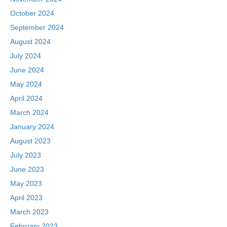
October 2024
September 2024
August 2024
July 2024
June 2024
May 2024
April 2024
March 2024
January 2024
August 2023
July 2023
June 2023
May 2023
April 2023
March 2023
February 2023