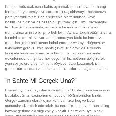
Bir spor müsabakasına bahis oynamak için, sunulan herhangi
bir ödeme yöntemiyle ve sadece birkaç tıklamayla hesabınıza
para yatırabilirsiniz. Bahis şirketinin platformunda, kayıt
bölümüne gidin ve bir hesap oluşturmak için “Hızlı” seçeneğini
tercih edin. Sonrasında, e-posta adresinizi empieza telefon
numaranızı girin ve bir şifre belirleyin. Ayrıca, tercih ettiğiniz para
birimini seçmeniz ve varsa bir promosyon kodu belirtmeniz,
ardından şirket politikasını kabul etmeniz ve kayıt düğmesine
tıklamanız gerekir. 1win bahis şirketi ilk olarak 2016 yılında
faaliyete başlamıştır empieza bugün bahis pazarının önde
gelenlerindendir. Şirket, her geçen yıl hizmetlerini geliştirerek
yeni seviyelere ulaşmaktadır; böylece, para kazanmak için
gerekli tüm araçları ve imkanları kullanıcılarına sağlamaktadır.
In Sahte Mi Gerçek Una?”
Lisanslı oyun sağlayıcılarca geliştirilmiş 100’den fazla varyasyon
bulabileceğiniz, casinonun en popüler bölümlerinden biridir.
Gerçek zamanlı olarak oynarken, yalnızca hoş ve kibar
sunucular size eşlik edecektir, bu nedenle rulet oyununun sizing
kazanç getirme olasılığı çok yüksektir. Her zevke uygun çok