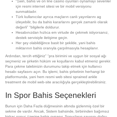
“1win, bahis ve on line casino oyunları oynamayı sevenler
için resmi internet sitesi ve bir mobil versiyonu
sunmaktadır.
Türk kullanıcılar ayrıca maçların canlı yayınlarını ag
izleyebilir, bu da bahis kararlarını gerçek zamanlı olarak
değerli” “bilgilerle doldurur.
Hesabınızdan hızlıca em virtude de çekmek istiyorsanız,
destek servisiyle iletişime geçin.
Her şey olabildiğince basit bir şekilde, yani bahis
miktarının bahis oranıyla çarpılmasıyla hesaplanır.
Ardından, tercih ettiğiniz” “pra birimini ve uygun bir sosyal ağı
seçmeniz ve şirketin hüküm ve koşullarını kabul etmeniz gerekir.
Para çekme talebinizin durumunu takip etmek için kullanıcı
hesabı sayfasını açın. Bu işlemi, bahis şirketinin herhangi bir
platformunda, yani hem resmi web sitesi sprained ankle
treatment de mobil web-site aracılığıyla gerçekleştirebilirsiniz.
In Spor Bahis Seçenekleri
Bunun için Daha Fazla düğmesinin altında gizlenmiş özel bir
sekme de vardır. Ancak, Sistem bahsinde, birbirinden bağımsız
birkaç sonuç üzerine bahis oynanır. Sonuçların sayısını doğru