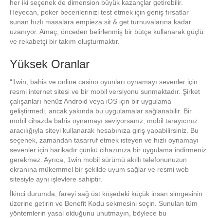
her iki seçenek de dimension büyük kazançlar getirebilir.
Heyecan, poker becerilerinizi test etmek için geniş fırsatlar
sunan hızlı masalara empieza sit & get turnuvalarına kadar
uzanıyor. Amaç, önceden belirlenmiş bir bütçe kullanarak güçlü
ve rekabetçi bir takım oluşturmaktır.
Yüksek Oranlar
“1win, bahis ve online casino oyunları oynamayı sevenler için
resmi internet sitesi ve bir mobil versiyonu sunmaktadır. Şirket
çalışanları henüz Android veya iOS için bir uygulama
geliştirmedi, ancak yakında bu uygulamalar sağlanabilir. Bir
mobil cihazda bahis oynamayı seviyorsanız, mobil tarayıcınız
aracılığıyla siteyi kullanarak hesabınıza giriş yapabilirsiniz. Bu
seçenek, zamandan tasarruf etmek isteyen ve hızlı oynamayı
sevenler için harikadır çünkü cihazınıza bir uygulama indirmeniz
gerekmez. Ayrıca, 1win mobil sürümü akıllı telefonunuzun
ekranına mükemmel bir şekilde uyum sağlar ve resmi web
sitesiyle aynı işlevlere sahiptir.
İkinci durumda, fareyi sağ üst köşedeki küçük insan simgesinin
üzerine getirin ve Benefit Kodu sekmesini seçin. Sunulan tüm
yöntemlerin yasal olduğunu unutmayın, böylece bu