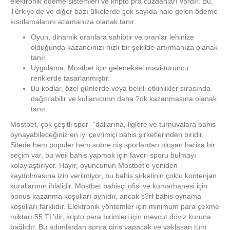
elektronik ödeme sistemleri ve kripto pra cüzdanları vardır. Bu,
Türkiye’de ve diğer bazı ülkelerde çok sayıda hale gelen ödeme
kısıtlamalarını atlamanıza olanak tanır.
Oyun, dinamik oranlara sahiptir ve oranlar lehinize
olduğunda kazancınızı hızlı bir şekilde artırmanıza olanak
tanır.
Uygulama, Mostbet için geleneksel mavi-turuncu
renklerde tasarlanmıştır.
Bu kodlar, özel günlerde veya belirli etkinlikler sırasında
dağıtılabilir ve kullanıcının daha ?ok kazanmasına olanak
tanır.
Mostbet, çok çeşitli spor” “dallarına, liglere ve turnuvalara bahis
oynayabileceğiniz en iyi çevrimiçi bahis şirketlerinden biridir.
Sitede hem popüler hem sobre niş sporlardan oluşan harika bir
seçim var, bu weil bahis yapmak için favori sporu bulmayı
kolaylaştırıyor. Hayır, oyuncunun Mostbet’e yeniden
kaydolmasına izin verilmiyor, bu bahis şirketinin çoklu kontenjan
kurallarının ihlalidir. Mostbet bahisçi ofisi ve kumarhanesi için
bonus kazanma koşulları aynıdır, ancak s?rf bahis oynama
koşulları farklıdır. Elektronik yöntemler için minimum para çekme
miktarı 55 TL’dir, kripto para birimleri için mevcut döviz kuruna
bağlıdır. Bu adımlardan sonra giriş yapacak ve yaklaşan tüm