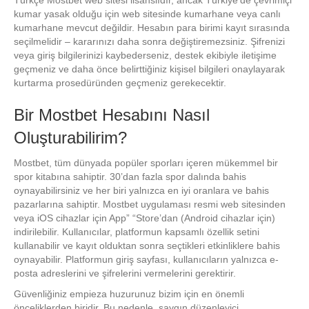
Türkçe Mostbet web sitesi lisanslıdır, ancak Türkiye’de çevrimiçi
kumar yasak olduğu için web sitesinde kumarhane veya canlı
kumarhane mevcut değildir. Hesabın para birimi kayıt sırasında
seçilmelidir – kararınızı daha sonra değiştiremezsiniz. Şifrenizi
veya giriş bilgilerinizi kaybederseniz, destek ekibiyle iletişime
geçmeniz ve daha önce belirttiğiniz kişisel bilgileri onaylayarak
kurtarma prosedüründen geçmeniz gerekecektir.
Bir Mostbet Hesabını Nasıl
Oluşturabilirim?
Mostbet, tüm dünyada popüler sporları içeren mükemmel bir
spor kitabına sahiptir. 30’dan fazla spor dalında bahis
oynayabilirsiniz ve her biri yalnızca en iyi oranlara ve bahis
pazarlarına sahiptir. Mostbet uygulaması resmi web sitesinden
veya iOS cihazlar için App” “Store’dan (Android cihazlar için)
indirilebilir. Kullanıcılar, platformun kapsamlı özellik setini
kullanabilir ve kayıt olduktan sonra seçtikleri etkinliklere bahis
oynayabilir. Platformun giriş sayfası, kullanıcıların yalnızca e-
posta adreslerini ve şifrelerini vermelerini gerektirir.
Güvenliğiniz empieza huzurunuz bizim için en önemli
önceliklerden biridir. Bu nedenle, saygın düzenleyici