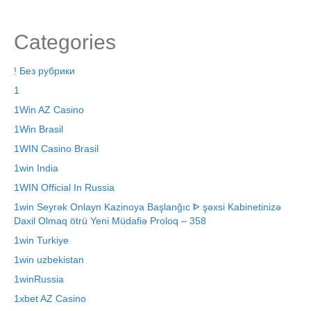
Categories
! Без рубрики
1
1Win AZ Casino
1Win Brasil
1WIN Casino Brasil
1win India
1WIN Official In Russia
1win Seyrək Onlayn Kazinoya Başlanğıc ᐈ şəxsi Kabinetinizə
Daxil Olmaq ötrü Yeni Müdafiə Proloq – 358
1win Turkiye
1win uzbekistan
1winRussia
1xbet AZ Casino