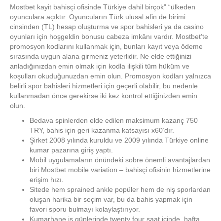
Mostbet kayit bahisçi ofisinde Türkiye dahil birçok” “ülkeden
oyunculara açıktır. Oyuncuların Türk ulusal afin de birimi
cinsinden (TL) hesap oluşturma ve spor bahisleri ya da casino
oyunları için hoşgeldin bonusu cabeza imkânı vardır. Mostbet’te
promosyon kodlarını kullanmak için, bunları kayıt veya ödeme
sırasında uygun alana girmeniz yeterlidir. Ne elde ettiğinizi
anladığınızdan emin olmak için kodla ilişkili tüm hüküm ve
koşulları okuduğunuzdan emin olun. Promosyon kodları yalnızca
belirli spor bahisleri hizmetleri için geçerli olabilir, bu nedenle
kullanmadan önce gerekirse iki kez kontrol ettiğinizden emin
olun.
Bedava spinlerden elde edilen maksimum kazanç 750
TRY, bahis için geri kazanma katsayısı x60’dır.
Şirket 2008 yılında kuruldu ve 2009 yılında Türkiye online
kumar pazarına giriş yaptı.
Mobil uygulamaların önündeki sobre önemli avantajlardan
biri Mostbet mobile variation – bahisçi ofisinin hizmetlerine
erişim hızı.
Sitede hem sprained ankle popüler hem de niş sporlardan
oluşan harika bir seçim var, bu da bahis yapmak için
favori sporu bulmayı kolaylaştırıyor.
Kumarhane iş günlerinde twenty four saat içinde, hafta