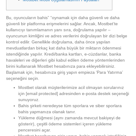
Bu, oyuncuların bahis” “oynamak için daha güvenli ve daha
güvenli bir platforma erişmelerini sağlar. Ancak, Mostbet’te
kullanıcıyı tanımlamanın yanı sıra, doğrulama yapılır –
oyuncunun kimliğini ve adres verilerini doğrulayan bir dizi belge
kontrol edilir. Genellikle doğrulama, daha önce yapılan
mevduatlardan birkaç kat daha büyük bir miktarın ödenmesi
istendiğinde yapılır. Kredi/banka kartları, e-cüzdanlar, banka
havaleleri ve diğerleri gibi kabul edilen ödeme yöntemlerinden
birini kullanarak Mostbet hesabınıza para ekleyebilirsiniz.
Başlamak için, hesabınıza giriş yapın empieza ‘Para Yatırma’
seçeneğini seçin.
Mostbet olarak müşterilerimize acil olmayan sorularınız
için [email protected] adresinden e-posta destek seçeneği
sunuyoruz.
Bahis şirketi neredeyse tüm sporlara ve siber sporlara
bahis yapmanıza olanak tanır.
Yükleme düğmesi (aynı zamanda mevcut bakiyeyi de
gösterir), çeşitli ödeme sistemleri içeren yükleme
penceresini açar.