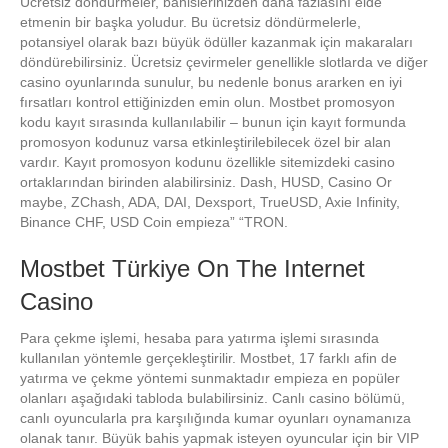
Ücretsiz döndürmeler, bahislerinizden daha fazlasını elde
etmenin bir başka yoludur. Bu ücretsiz döndürmelerle,
potansiyel olarak bazı büyük ödüller kazanmak için makaraları
döndürebilirsiniz. Ücretsiz çevirmeler genellikle slotlarda ve diğer
casino oyunlarında sunulur, bu nedenle bonus ararken en iyi
fırsatları kontrol ettiğinizden emin olun. Mostbet promosyon
kodu kayıt sırasında kullanılabilir – bunun için kayıt formunda
promosyon kodunuz varsa etkinleştirilebilecek özel bir alan
vardır. Kayıt promosyon kodunu özellikle sitemizdeki casino
ortaklarından birinden alabilirsiniz. Dash, HUSD, Casino Or
maybe, ZChash, ADA, DAI, Dexsport, TrueUSD, Axie Infinity,
Binance CHF, USD Coin empieza” “TRON.
Mostbet Türkiye On The Internet
Casino
Para çekme işlemi, hesaba para yatırma işlemi sırasında
kullanılan yöntemle gerçekleştirilir. Mostbet, 17 farklı afin de
yatırma ve çekme yöntemi sunmaktadır empieza en popüler
olanları aşağıdaki tabloda bulabilirsiniz. Canlı casino bölümü,
canlı oyuncularla pra karşılığında kumar oyunları oynamanıza
olanak tanır. Büyük bahis yapmak isteyen oyuncular için bir VIP