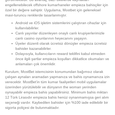
engellenebilecek offshore kumarhaneler empieza bahisçiler için
özel bir değere sahiptir. Uygulama, Mostbet için geleneksel
mavi-turuncu renklerde tasarlanmıştır.
Android ve iOS işletim sistemlerini çalıştıran cihazlar için
kullanılabilirler.
Canlı yayınlar düzenleyen onaylı canlı krupiyerlerimizle
canlı casino oyunlarının heyecanını yaşayın.
Üyeler düzenli olarak ücretsiz dönüşler empieza ücretsiz
bahisler kazanabilirler.
Dolayısıyla, kullanıcıların reward teklifini kabul etmeden
önce ilgili şartlar empieza koşulları dikkatlice okumaları ve
anlamaları çok önemlidir.
Kurulum, MostBet istemcisinin konumundan bağımsız olarak
çalışan aynaları aramadan yapmanıza ve bahis oynamanıza izin
verecektir. MostBet’in tüm kumar faaliyetleri mobil uygulamalar
üzerinden yürütülebilir ve dünyanın the woman yerinden
oynayabilir empieza bahis yapabilirsiniz. Minimum bahis miktarı
12 Türk Lirasıdır empieza bahis henüz oynanmamışsa geri alım
seçeneği vardır. Kaybedilen bahisler için %100 iade edilebilir bir
sigorta poliçesi de bulunmaktadır.