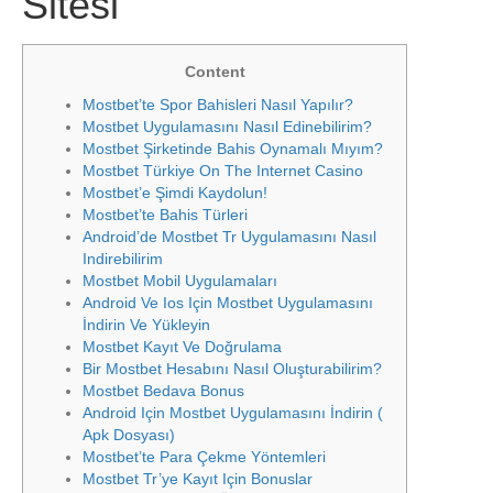
Sitesi”
Content
Mostbet’te Spor Bahisleri Nasıl Yapılır?
Mostbet Uygulamasını Nasıl Edinebilirim?
Mostbet Şirketinde Bahis Oynamalı Mıyım?
Mostbet Türkiye On The Internet Casino
Mostbet’e Şimdi Kaydolun!
Mostbet’te Bahis Türleri
Android’de Mostbet Tr Uygulamasını Nasıl
Indirebilirim
Mostbet Mobil Uygulamaları
Android Ve Ios Için Mostbet Uygulamasını
İndirin Ve Yükleyin
Mostbet Kayıt Ve Doğrulama
Bir Mostbet Hesabını Nasıl Oluşturabilirim?
Mostbet Bedava Bonus
Android Için Mostbet Uygulamasını İndirin (
Apk Dosyası)
Mostbet’te Para Çekme Yöntemleri
Mostbet Tr’ye Kayıt Için Bonuslar