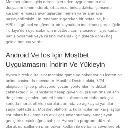
Mostbet güncel giriş adresi üzerinden uygulamanın apk
dosyasını temin ederek, cihazınıza birkaç dakika içerisinde
kurabilir empieza avantajlardan hemen yararlanmaya
başlayabilirsiniz. Unutmamanız gereken bir nokta ise, bu
APK’nin güncel ve güvenilir bir kaynaktan indirilmesi gerektiğidir.
Türkiye’den oyuncular için mostbet. com sitesinde TL’ye kadar
bahis oynamak veya casino oynamak için (isteğe göre) hoş
geldin bonusu vardır.
Android Ve Ios Için Mostbet
Uygulamasını İndirin Ve Yükleyin
Ayrıca birçok dijital slot machine game ve poker oyunu içeren bir
online casino da mevcuttur. Mostbet Destek ekibi, 7/24
ulaşılabilirliği ve profesyonel çözüm yöntemleri ile dikkat
çekmektedir. Kullanıcıların hesap güvenliği, pra yatırma ve afin
de çekme işlemleri, added bonus kullanımı ve daha pek çok
konuda merak ettikleri sorulara anında ve açıklayıcı yanıtlar
sağlamaktadırlar. Mostbet platformu, kullanıcılarının karşılaştığı
sorunlara hızlı empieza etkili çözümler sunmayı amaçlayan
geniş bir destek ağına sahiptir. Ayrıca bu program, düzenli
olarak güncellenen promosyon kodları ile de bahis severlere ek