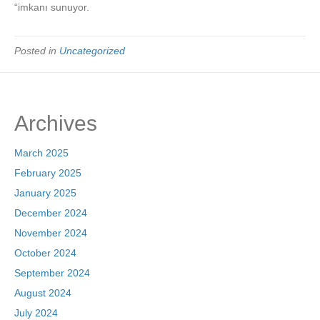
“imkanı sunuyor.
Posted in
Uncategorized
Archives
March 2025
February 2025
January 2025
December 2024
November 2024
October 2024
September 2024
August 2024
July 2024