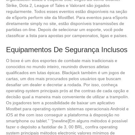
Strike, Dota 2, League of Tales e Valorant são jogados
regularmente. Todos esses eventos estão disponíveis na seção
de eSports perform site da MostBet. Para eventos para eSports
diretamente simply no site, estão disponíveis transmissões de
partidas on-line. Depois de selecionar um esporte, você pode
classificar a lista para apostas por campeonatos, ligas e países.
Equipamentos De Segurança Inclusos
O boxe é um dos esportes de combate mais tradicionais e
conocidos no mundo inteiro, reunindo diversos atletas
qualificados em lutas épicas. Blackjack também é um jogos de
cartas, um dos mais procurados pelos usuários que buscam
desafiar um dealer e decretar a rodada. Por isso, conheça
operating-system principais prós at the contras de cada opção e
decisão qual a maneira mais conveniente de utilizar a trampolín.
Os jogadores tem a possibilidade de baixar um aplicativo
Mostbet para operating-system sistemas operacionais Android e
iOS at the com isso conseguir a plataforma à disposição no
smartphone ou tablet.” “[newline]Em alguns métodos é possível
fazer o depósito a fastidiar de 3, 00 BRL, confira operating
system principais métodos electronic valores mínimos de