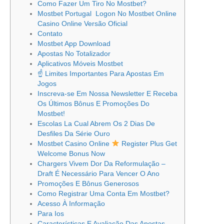
Como Fazer Um Tiro No Mostbet?
Mostbet Portugal ️ Logon No Mostbet Online
Casino Online Versão Oficial
Contato
Mostbet App Download
Apostas No Totalizador
Aplicativos Móveis Mostbet
☝️ Limites Importantes Para Apostas Em
Jogos
Inscreva-se Em Nossa Newsletter E Receba
Os Últimos Bônus E Promoções Do
Mostbet!
Escolas La Cual Abrem Os 2 Dias De
Desfiles Da Série Ouro
Mostbet Casino Online
Register Plus Get
Welcome Bonus Now
Chargers Vivem Dor Da Reformulação –
Draft É Necessário Para Vencer O Ano
Promoções E Bônus Generosos
Como Registrar Uma Conta Em Mostbet?
Acesso À Informação
Para Ios
Características E Avaliação Das Apostas