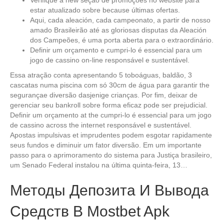
Verifique a new seção de promoções no website para
estar atualizado sobre because últimas ofertas.
Aqui, cada aleación, cada campeonato, a partir de nosso
amado Brasileirão até as gloriosas disputas da Aleación
dos Campeões, é uma porta aberta para o extraordinário.
Definir um orçamento e cumpri-lo é essencial para um
jogo de cassino on-line responsável e sustentável.
Essa atração conta apresentando 5 toboáguas, baldão, 3
cascatas numa piscina com só 30cm de água para garantir the
segurançae diversão dasjenige crianças. Por fim, deixar de
gerenciar seu bankroll sobre forma eficaz pode ser prejudicial.
Definir um orçamento at the cumpri-lo é essencial para um jogo
de cassino across the internet responsável e sustentável.
Apostas impulsivas et imprudentes podem esgotar rapidamente
seus fundos e diminuir um fator diversão. Em um importante
passo para o aprimoramento do sistema para Justiça brasileiro,
um Senado Federal instalou na última quinta-feira, 13…
Методы Депозита И Вывода
Средств В Mostbet Apk