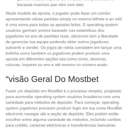
because nuances que vêm com eles.
Neste modelo de aposta, o jogador pode fazer um combo
apresentando várias partidas simply no mesmo bilhete e an odd
é uma soma para todas as apostas feitas. E operating-system
usuários ganham pontos baseado nas estatísticas dos
jogadores no ano de partidas reais, electronic tem a liberdade
de gerenciar tua equipe podendo obter outros jogadores,
subvertir e vender. Os jogos de roleta consistem em lançar uma
bolinha como também os jogadores podem produzir uma
aposta em diferentes opções tais como cores, dezenas,
colunas, ímpares ou ens e até mesmo no número exato.
“visão Geral Do Mostbet
Fazer um depósito em MostBet é o processo simples, projetado
para acomodar operating system usuários brasileiros com uma
variedade para métodos de deposito. Para começar, operating
system jogadores precisam produzir login em tua conta MostBet
electronic navegar até a seção de depósito. Eles podem então
escolher entre alguma variedade de métodos, incluindo cartões
para crédito, carteiras eletrônicas e transferências bancárias