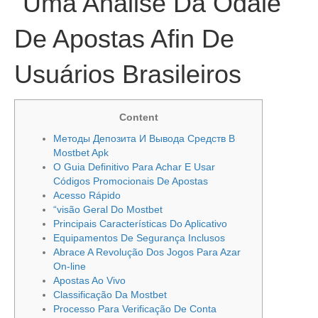
“Uma Análise Da Odaie
De Apostas Afin De
Usuários Brasileiros
Content
Методы Депозита И Вывода Средств В
Mostbet Apk
O Guia Definitivo Para Achar E Usar
Códigos Promocionais De Apostas
Acesso Rápido
“visão Geral Do Mostbet
Principais Características Do Aplicativo
Equipamentos De Segurança Inclusos
Abrace A Revolução Dos Jogos Para Azar
On-line
Apostas Ao Vivo
Classificação Da Mostbet
Processo Para Verificação De Conta