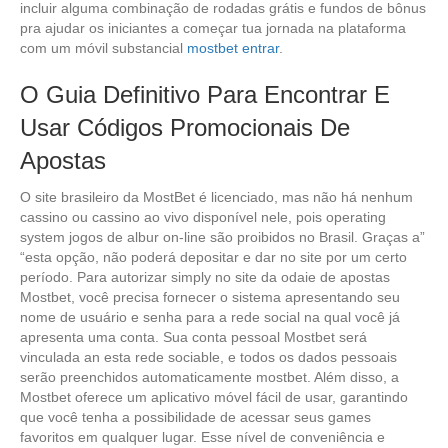
incluir alguma combinação de rodadas grátis e fundos de bônus
pra ajudar os iniciantes a começar tua jornada na plataforma
com um móvil substancial
mostbet entrar
.
O Guia Definitivo Para Encontrar E
Usar Códigos Promocionais De
Apostas
O site brasileiro da MostBet é licenciado, mas não há nenhum
cassino ou cassino ao vivo disponível nele, pois operating
system jogos de albur on-line são proibidos no Brasil. Graças a”
“esta opção, não poderá depositar e dar no site por um certo
período. Para autorizar simply no site da odaie de apostas
Mostbet, você precisa fornecer o sistema apresentando seu
nome de usuário e senha para a rede social na qual você já
apresenta uma conta. Sua conta pessoal Mostbet será
vinculada an esta rede sociable, e todos os dados pessoais
serão preenchidos automaticamente mostbet. Além disso, a
Mostbet oferece um aplicativo móvel fácil de usar, garantindo
que você tenha a possibilidade de acessar seus games
favoritos em qualquer lugar. Esse nível de conveniência e