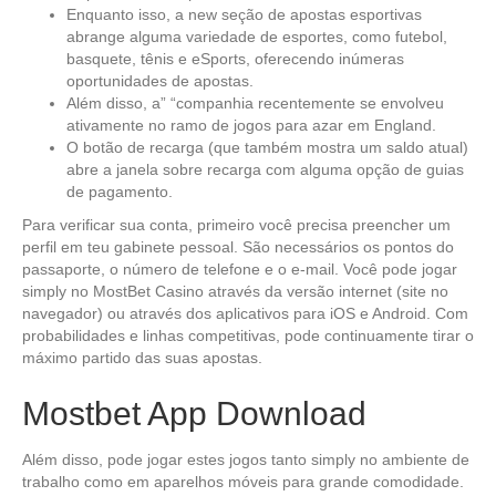
Enquanto isso, a new seção de apostas esportivas
abrange alguma variedade de esportes, como futebol,
basquete, tênis e eSports, oferecendo inúmeras
oportunidades de apostas.
Além disso, a” “companhia recentemente se envolveu
ativamente no ramo de jogos para azar em England.
O botão de recarga (que também mostra um saldo atual)
abre a janela sobre recarga com alguma opção de guias
de pagamento.
Para verificar sua conta, primeiro você precisa preencher um
perfil em teu gabinete pessoal. São necessários os pontos do
passaporte, o número de telefone e o e-mail. Você pode jogar
simply no MostBet Casino através da versão internet (site no
navegador) ou através dos aplicativos para iOS e Android. Com
probabilidades e linhas competitivas, pode continuamente tirar o
máximo partido das suas apostas.
Mostbet App Download
Além disso, pode jogar estes jogos tanto simply no ambiente de
trabalho como em aparelhos móveis para grande comodidade.