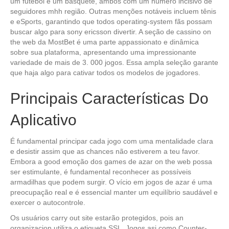
um futebol e um basquete, ambos com um número incisivo de
seguidores mhh região. Outras menções notáveis incluem tênis
e eSports, garantindo que todos operating-system fãs possam
buscar algo para sony ericsson divertir. A seção de cassino on
the web da MostBet é uma parte appassionato e dinâmica
sobre sua plataforma, apresentando uma impressionante
variedade de mais de 3. 000 jogos. Essa ampla seleção garante
que haja algo para cativar todos os modelos de jogadores.
Principais Características Do
Aplicativo
É fundamental principar cada jogo com uma mentalidade clara
e desistir assim que as chances não estiverem a teu favor.
Embora a good emoção dos games de azar on the web possa
ser estimulante, é fundamental reconhecer as possíveis
armadilhas que podem surgir. O vício em jogos de azar é uma
preocupação real e é essencial manter um equilíbrio saudável e
exercer o autocontrole.
Os usuários carry out site estarão protegidos, pois an
organizacion utiliza o etiqueta SSL. Jogos asi como Counter-