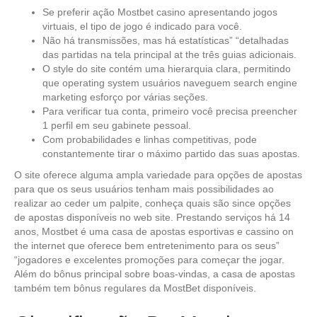
Se preferir ação Mostbet casino apresentando jogos
virtuais, el tipo de jogo é indicado para você.
Não há transmissões, mas há estatísticas” “detalhadas
das partidas na tela principal at the três guias adicionais.
O style do site contém uma hierarquia clara, permitindo
que operating system usuários naveguem search engine
marketing esforço por várias seções.
Para verificar tua conta, primeiro você precisa preencher
1 perfil em seu gabinete pessoal.
Com probabilidades e linhas competitivas, pode
constantemente tirar o máximo partido das suas apostas.
O site oferece alguma ampla variedade para opções de apostas
para que os seus usuários tenham mais possibilidades ao
realizar ao ceder um palpite, conheça quais são since opções
de apostas disponíveis no web site. Prestando serviços há 14
anos, Mostbet é uma casa de apostas esportivas e cassino on
the internet que oferece bem entretenimento para os seus”
“jogadores e excelentes promoções para começar the jogar.
Além do bônus principal sobre boas-vindas, a casa de apostas
também tem bônus regulares da MostBet disponíveis.