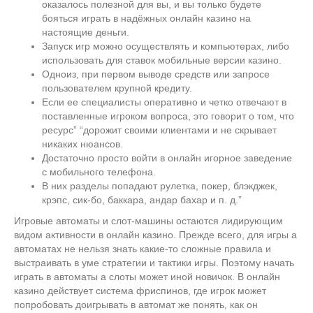
оказалось полезной для вы, и вы только будете
бояться играть в надёжных онлайн казино на
настоящие деньги.
Запуск игр можно осуществлять и компьютерах, либо
использовать для ставок мобильные версии казино.
Одноиз, при первом выводе средств или запросе
пользователем крупной кредиту.
Если ее специалисты оперативно и четко отвечают в
поставленные игроком вопроса, это говорит о том, что
ресурс” “дорожит своими клиентами и не скрывает
никаких нюансов.
Достаточно просто войти в онлайн игорное заведение
с мобильного телефона.
В них разделы попадают рулетка, покер, блэкджек,
крэпс, сик-бо, баккара, андар бахар и п. д.”
Игровые автоматы и слот-машины остаются лидирующим
видом активности в онлайн казино. Прежде всего, для игры а
автоматах не нельзя знать какие-то сложные правила и
выстраивать в уме стратегии и тактики игры. Поэтому начать
играть в автоматы а слоты может иной новичок. В онлайн
казино действует система фриспинов, где игрок может
попробовать доигрывать в автомат же понять, как он