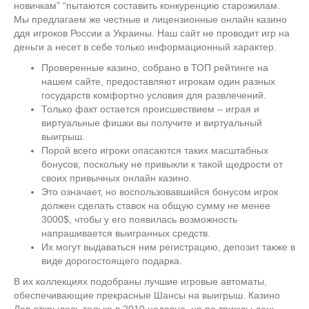
новичкам” “пытаются составить конкуренцию старожилам.
Мы предлагаем же честные и лицензионные онлайн казино
ддя игроков России а Украины. Наш сайт не проводит игр на
деньги а несет в себе только информационный характер.
Проверенные казино, собрано в ТОП рейтинге на
нашем сайте, предоставляют игрокам один разных
государств комфортно условия для развлечений.
Только факт остается происшествием – играя и
виртуальные фишки вы получите и виртуальный
выигрыш.
Порой всего игроки опасаются таких масштабных
бонусов, поскольку не привыкли к такой щедрости от
своих привычных онлайн казино.
Это означает, но воспользовавшийся бонусом игрок
должен сделать ставок на общую сумму не менее
3000$, чтобы у его появилась возможность
напрашивается выигранных средств.
Их могут выдаваться ним регистрацию, депозит также в
виде дорогостоящего подарка.
В их коллекциях подобраны лучшие игровые автоматы,
обеспечивающие прекрасные Шансы на выигрыш. Казино