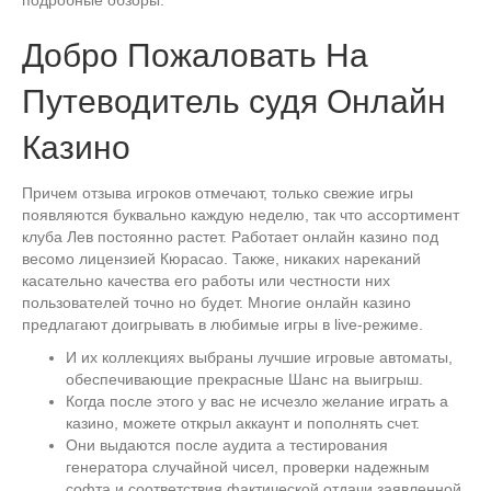
подробные обзоры.
Добро Пожаловать На
Путеводитель судя Онлайн
Казино
Причем отзыва игроков отмечают, только свежие игры
появляются буквально каждую неделю, так что ассортимент
клуба Лев постоянно растет. Работает онлайн казино под
весомо лицензией Кюрасао. Также, никаких нареканий
касательно качества его работы или честности них
пользователей точно но будет. Многие онлайн казино
предлагают доигрывать в любимые игры в live-режиме.
И их коллекциях выбраны лучшие игровые автоматы,
обеспечивающие прекрасные Шанс на выигрыш.
Когда после этого у вас не исчезло желание играть а
казино, можете открыл аккаунт и пополнять счет.
Они выдаются после аудита а тестирования
генератора случайной чисел, проверки надежным
софта и соответствия фактической отдачи заявленной.