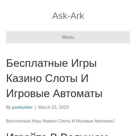
Ask-Ark
Menu
Бесплатные Игры
Казино Слоты И
Игровые Автоматы
By
pwsbuilder
|
March 23, 2023
Бесплатные Игры Казино Слоты И Игровые Автоматы”