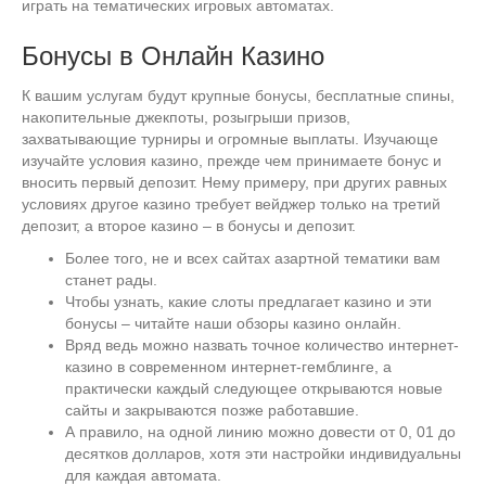
играть на тематических игровых автоматах.
Бонусы в Онлайн Казино
К вашим услугам будут крупные бонусы, бесплатные спины,
накопительные джекпоты, розыгрыши призов,
захватывающие турниры и огромные выплаты. Изучающе
изучайте условия казино, прежде чем принимаете бонус и
вносить первый депозит. Нему примеру, при других равных
условиях другое казино требует вейджер только на третий
депозит, а второе казино – в бонусы и депозит.
Более того, не и всех сайтах азартной тематики вам
станет рады.
Чтобы узнать, какие слоты предлагает казино и эти
бонусы – читайте наши обзоры казино онлайн.
Вряд ведь можно назвать точное количество интернет-
казино в современном интернет-гемблинге, а
практически каждый следующее открываются новые
сайты и закрываются позже работавшие.
А правило, на одной линию можно довести от 0, 01 до
десятков долларов, хотя эти настройки индивидуальны
для каждая автомата.