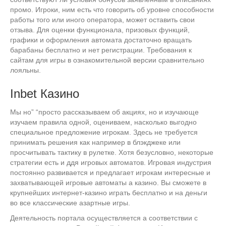
промо. Игроки, ним есть что говорить об уровне способности
работы того или иного оператора, может оставить свои
отзыва. Для оценки функционала, призовых функций,
графики и оформления автомата достаточно вращать
барабаны бесплатно и нет регистрации. Требования к
сайтам для игры в ознакомительной версии сравнительно
лояльны.
Inbet Казино
Мы но” “просто рассказываем об акциях, но и изучающе
изучаем правила одной, оцениваем, насколько выгодно
специальное предложение игрокам. Здесь не требуется
принимать решения как например в блэкджеке или
просчитывать тактику в рулетке. Хотя безусловно, некоторые
стратегии есть и ддя игровых автоматов. Игровая индустрия
постоянно развивается и предлагает игрокам интересные и
захватывающей игровые автоматы а казино. Вы сможете в
крупнейших интернет-казино играть бесплатно и на деньги
во все классические азартные игры.
Деятельность портала осуществляется а соответствии с