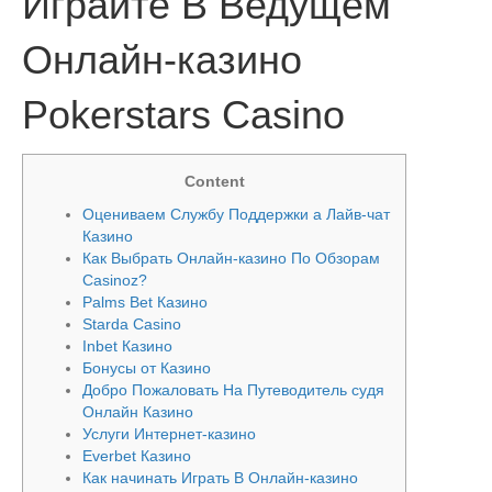
Играйте В Ведущем
Онлайн-казино
Pokerstars Casino
Content
Оцениваем Службу Поддержки а Лайв-чат
Казино
Как Выбрать Онлайн-казино По Обзорам
Casinoz?
Palms Bet Казино
Starda Casino
Inbet Казино
Бонусы от Казино
Добро Пожаловать На Путеводитель судя
Онлайн Казино
Услуги Интернет-казино
Everbet Казино
Как начинать Играть В Онлайн-казино