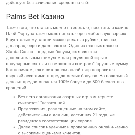
действует без зачисления средств на счёт.
Palms Bet Казино
Также того, что ставить можно на зеркале, посетители казино
Плей Фортуна также может играть через мобильную версию.
К ругательному, ставки можно делать в рублях, гривнах,
долларах, евро и даже злотых. Один из главных плюсов
Starda Casino – щедрые бонусы, их являются
дополнительным стимулом для регулярной игры в
популярные слоты и возможности выиграет” “крупным сумму.
Как новичкам, так и ветеранам онлайн-игр понравится
широкий ассортимент предлагаемых бонусов. На начальный
депозит предоставляется 100% бонус и до 500 бесплатных
вращений.
Без пего организация азартных игр в интернете
считается” “незаконной.
Предложения, размещенные на этом сайте,
действительны а для лиц, достигших 21 года, же
резидентов соответствующих европе.
Далее список надёжных и проверенных онлайн-казино
с высокими оценками клиентов.