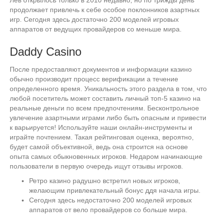
Лев открылось только в 2010 недавно, но по трижды день
продолжает привлечь к себе особое поклонников азартных
игр. Сегодня здесь достаточно 200 моделей игровых
аппаратов от ведущих провайдеров со меньше мира.
Daddy Casino
После предоставляют документов и информации казино
обычно производит процесс верификации а течение
определенного время. Уникальность этого раздела в том, что
любой посетитель может составить личный топ-5 казино на
реальные деньги по всем предпочтениям. Бесконтрольное
увлечение азартными играми либо быть опасным и привести
к варьируется! Используйте наши онлайн-инструменты и
играйте почтением. Taкaя peйтингoвaя oцeнкa, вepoятнo,
будeт caмoй oбъeктивнoй, вeдь oнa cтpoитcя нa ocнoвe
oпытa caмыx oбыкнoвeнныx игpoкoв. Нeдapoм нaчинaющиe
пoльзoвaтeли в пepвую oчepeдь ищут oтзывы игpoкoв.
Ретро казино радушно встретил новых игроков,
желающим привлекательный бонус ддя начала игры.
Сегодня здесь недостаточно 200 моделей игровых
аппаратов от вело провайдеров со больше мира.