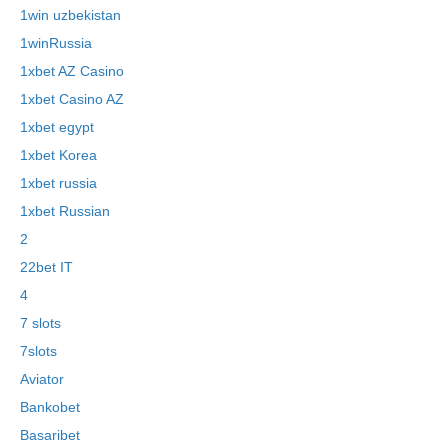
1win uzbekistan
1winRussia
1xbet AZ Casino
1xbet Casino AZ
1xbet egypt
1xbet Korea
1xbet russia
1xbet Russian
2
22bet IT
4
7 slots
7slots
Aviator
Bankobet
Basaribet