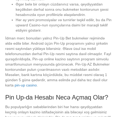
Əgər belə bir onlayn cüzdanınız varsa, qeydiyyatdan
keçdikdən dərhal sonra onu bukmeker kontorunun şəxsi
hesabınızda oyun profilinizlə əlaqələndirin.
Hər ay yeni promosiyalar və turnirlər təşkil edilir, bu da Pin
upward Casino-nun oyunçularına daimi bir maraqli təklif
etdiyini göstərir.
İdman mərc bonusları yalnız Pin-Up Bet bukmeker rejimində
əldə edilə bilər. Android üçün Pin-Up proqramını yalnız şirkətin
rəsmi saytından yükləyə bilərsiniz. Əlavə üsul isə mobil
telefonunuzdan dərhal Pin-Up rəsmi saytına daxil olmaqdır. Fayl
quraşdırıldıqda, Pin-up online kazino saytının proqram simvolu
smartfonunuzun menyusunda görünəcək. Pin-Up AZ Bukmeker
kontorundan pulun çıxarılmasının vaxtı metoddan asılıdır.
Məsələn, bank kartına köçürdükdə, bu müddət rəsmi olaraq 1
gündən 5 günə qədərdir, amma əslində pul daha tez daxil olur
karta
pin-up casino
.
Pin Up-da Hesabı Necə Açmaq Olar?
Bu populyarlığın səbəblərindən biri hər hansı qeydiyyatdan
keçmiş onlayn kazino istifadəçisinin ala biləcəyi xoş gəlmisiniz