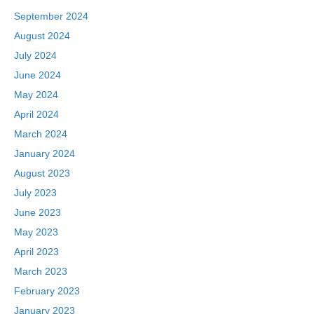
September 2024
August 2024
July 2024
June 2024
May 2024
April 2024
March 2024
January 2024
August 2023
July 2023
June 2023
May 2023
April 2023
March 2023
February 2023
January 2023