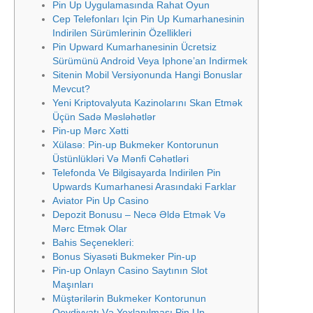
Pin Up Uygulamasında Rahat Oyun
Cep Telefonları Için Pin Up Kumarhanesinin
Indirilen Sürümlerinin Özellikleri
Pin Upward Kumarhanesinin Ücretsiz
Sürümünü Android Veya Iphone’an Indirmek
Sitenin Mobil Versiyonunda Hangi Bonuslar
Mevcut?
Yeni Kriptovalyuta Kazinolarını Skan Etmək
Üçün Sadə Məsləhətlər
Pin-up Mərc Xətti
Xülasə: Pin-up Bukmeker Kontorunun
Üstünlükləri Və Mənfi Cəhətləri
Telefonda Ve Bilgisayarda Indirilen Pin
Upwards Kumarhanesi Arasındaki Farklar
Aviator Pin Up Casino
Depozit Bonusu – Necə Əldə Etmək Və
Mərc Etmək Olar
Bahis Seçenekleri:
Bonus Siyasəti Bukmeker Pin-up
Pin-up Onlayn Casino Saytının Slot
Maşınları
Müştərilərin Bukmeker Kontorunun
Qeydiyyatı Və Yoxlanılması Pin Up