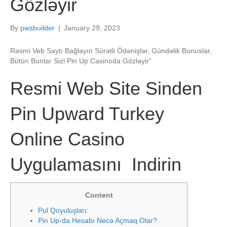
Gözləyir
By
pwsbuilder
|
January 29, 2023
Rəsmi Veb Saytı Bağlayın️ Sürətli Ödənişlər, Gündəlik Bonuslar,
Bütün Bunlar Sizi Pin Up Casinoda Gözləyir”
Resmi Web Site Sinden
Pin Upward Turkey
Online Casino
Uygulamasını ️ Indirin
Content
Pul Qoyuluşları:
Pin Up-da Hesabı Necə Açmaq Olar?