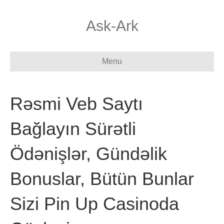
Ask-Ark
Menu
Rəsmi Veb Saytı
Bağlayın️ Sürətli
Ödənişlər, Gündəlik
Bonuslar, Bütün Bunlar
Sizi Pin Up Casinoda