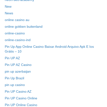
New
News
online casino au
online gokken buitenland
online-casino
online-casino-ind
Pin Up App Online Casino Baixar Android Arquivo Apk E Ios
Grátis – 10
Pin UP AZ
Pin UP AZ Casino
pin up azerbaijan
Pin Up Brazil
pin up casino
Pin UP Casino AZ
Pin UP Casino Online
Pin UP Online Casino