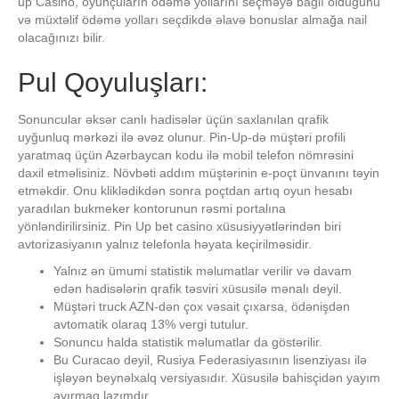
up Casino, oyunçuların ödəmə yollarını seçməyə bağlı olduğunu
və müxtəlif ödəmə yolları seçdikdə əlavə bonuslar almağa nail
olacağınızı bilir.
Pul Qoyuluşları:
Sonuncular əksər canlı hadisələr üçün saxlanılan qrafik
uyğunluq mərkəzi ilə əvəz olunur. Pin-Up-də müştəri profili
yaratmaq üçün Azərbaycan kodu ilə mobil telefon nömrəsini
daxil etməlisiniz. Növbəti addım müştərinin e-poçt ünvanını təyin
etməkdir. Onu kliklədikdən sonra poçtdan artıq oyun hesabı
yaradılan bukmeker kontorunun rəsmi portalına
yönləndirilirsiniz. Pin Up bet casino xüsusiyyətlərindən biri
avtorizasiyanın yalnız telefonla həyata keçirilməsidir.
Yalnız ən ümumi statistik məlumatlar verilir və davam
edən hadisələrin qrafik təsviri xüsusilə mənalı deyil.
Müştəri truck AZN-dən çox vəsait çıxarsa, ödənişdən
avtomatik olaraq 13% vergi tutulur.
Sonuncu halda statistik məlumatlar da göstərilir.
Bu Curacao deyil, Rusiya Federasiyasının lisenziyası ilə
işləyən beynəlxalq versiyasıdır. Xüsusilə bahisçidən yayım
ayırmaq lazımdır.