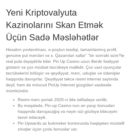
Yeni Kriptovalyuta
Kazinolarını Skan Etmək
Üçün Sadə Məsləhətlər
Hesabın yoxlanılması, e-poçtun təsdiqi, tamamlanmış profil,
genuine pul mərcləri və s. Qazanılan xallar” “bir sonraki süre?te
real pula dəyişdirilə bilər. Pin Up Casino uzun illərdir fəaliyyət
göstərir və çox müsbət təcrübəyə malikdir. Çox vaxt oyunçular
təcrübələrini bölüşür və qeydiyyat, mərc, uduşlar və ödənişlər
haqqında danışırlar. Qeydiyyat təkcə rəsmi internet saytında
deyil, həm də mövcud PinUp İnternet güzgüləri vasitəsilə
mümkündür.
Rəsmi mərc portalı 2020-ci ildə istifadəyə verilib.
Bu məqalədə, Pin-up Casino-nun ən yaxşı bonusları
haqqında danışacağıq və nəyin sizi gözləyə biləcəyini
təsvir edəcəyik.
Pin Upwards az bukmeker kontorunda həqiqətən müxtəlif
zövqlər üçün çoxlu bonuslar var.