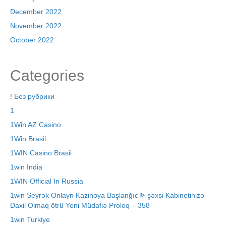
December 2022
November 2022
October 2022
Categories
! Без рубрики
1
1Win AZ Casino
1Win Brasil
1WIN Casino Brasil
1win India
1WIN Official In Russia
1win Seyrək Onlayn Kazinoya Başlanğıc ᐈ şəxsi Kabinetinizə
Daxil Olmaq ötrü Yeni Müdafiə Proloq – 358
1win Turkiye