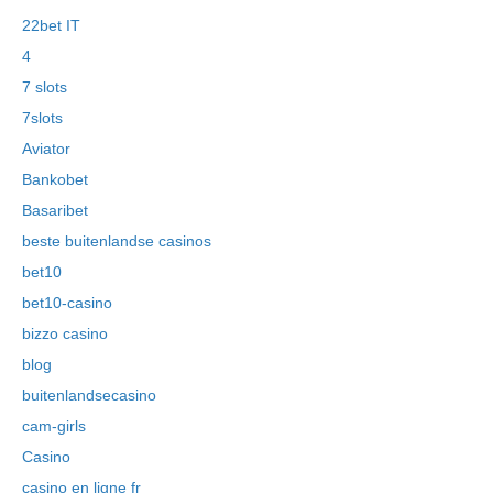
22bet IT
4
7 slots
7slots
Aviator
Bankobet
Basaribet
beste buitenlandse casinos
bet10
bet10-casino
bizzo casino
blog
buitenlandsecasino
cam-girls
Casino
casino en ligne fr