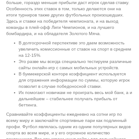
больше, гораздо меньше прибыли даст игрок сделав ставку.
Особенность этих ставок в том, только делаются они на
итоги турниров также других футбольных произошедших.
Здесь и ставки на победителя чемпионата, и на выход
команды в плей-офф Лиги Чемпионов, и на лучшего
бомбардира, и на обладателя Золотого Мяча.
В долгосрочной перспективе это даем возможность
увеличить комиссионные от ставок на спорт в среднем
на 12-15%.
Это разве мы всегда специально тестируем различные
сайты онлайн-игр с самых мобильных устройств.
В букмекерской конторе коэффициент используется
для отражения информации по суммы, которую игрок
позволит в случае победоносной ставки.
Их помогают новичкам не проиграть весь мой банк, а и
дальнейшем – стабильнее получать прибыль от
беттинга.
Сравнивайте коэффициенты ежедневно на сотни игр по
всему миру и заключайте спортивные пари как подлинный
профи. Футбол являлась одним из одним популярных видов
спорта во всем мире, и у его огромное количество