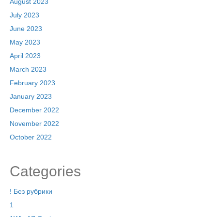
August 2023
July 2023
June 2023
May 2023
April 2023
March 2023
February 2023
January 2023
December 2022
November 2022
October 2022
Categories
! Без рубрики
1