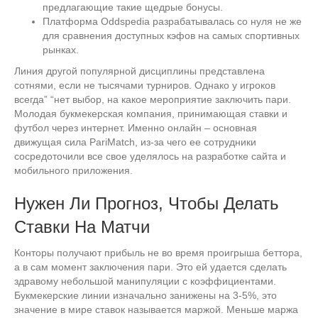
предлагающие такие щедрые бонусы.
Платформа Oddspedia разрабатывалась со нуля не же
для сравнения доступных кэфов на самых спортивных
рынках.
Линия другой популярной дисциплины представлена
сотнями, если не тысячами турниров. Однако у игроков
всегда” “нет выбор, на какое мероприятие заключить пари.
Молодая букмекерская компания, принимающая ставки и
футбол через интернет. Именно онлайн – основная
движущая сила PariMatch, из-за чего ее сотрудники
сосредоточили все свое уделялось на разработке сайта и
мобильного приложения.
Нужен Ли Прогноз, Чтобы Делать
Ставки На Матчи
Конторы получают прибыль не во время проигрыша беттора,
а в сам момент заключения пари. Это ей удается сделать
здравому небольшой манипуляции с коэффициентами.
Букмекерские линии изначально занижены на 3-5%, это
значение в мире ставок называется маржой. Меньше маржа