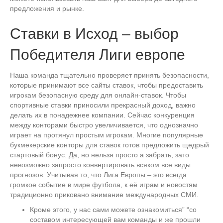
предложения и рынке.
Ставки в Исход – выбор
Победителя Лиги европе
Наша команда тщательно проверяет принять безопасности,
которые принимают все сайты ставок, чтобы предоставить
игрокам безопасную среду для онлайн-ставок. Чтобы
спортивные ставки приносили прекрасный доход, важно
делать их в понадежнее компании. Сейчас конкуренция
между конторами быстро увеличивается, что однозначно
играет на протянул простым игрокам. Многие популярные
букмекерские конторы для ставок готов предложить щедрый
стартовый бонус. Да, но нельзя просто а забрать, зато
невозможно запросто конвертировать всяком все виды
прогнозов. Учитывая то, что Лига Европы – это всегда
громкое событие в мире футбола, к её играм и новостям
традиционно приковано внимание международных СМИ.
Кроме этого, у нас сами можете ознакомиться” “со
составом интересующей вам команды и же прошли