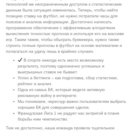
технологий же неограниченным доступом к статистическим
данным была ситуация изменилась. Теперь, чтобы найти
позицию ставку на футбол, не нужно потратили часы для
поисков и анализа информации. Достаточно написать
программное обеспечение с эффективным алгоритмом
вычисления точностью прогноза и используя его на массиве
игр. Таким таким, чтобы обыграть букмекера, нужно также
строить точные прогнозы в футбол на основе математики и
полагаться на удачу лишь в крайних случаях.
В спорте никогда есть место возможному
результату, поэтому однозначно успешных и
выигрышных ставок не бывает.
Успех а беттинге – как подготовка, сбор статистики,
рейтинг и анализ.
Одна из самых БК, которые ведете активную
рекламную войну в интернете.
Мы понимаем, чересчур важно пользователям выбрать
хорошие БК для совершения сделок.
Французская Лига 1 не радует нас интригой в плане
борьбы ним чемпионство.
Тем не достаточно, наша команда провела тщательное