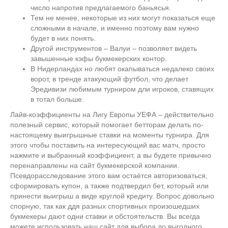
число напротив предлагаемого баньясья.
Тем не менее, некоторые из них могут показаться еще
сложными в начале, и именно поэтому вам нужно
будет в них понять.
Другой инструментов – Валуи – позволяет видеть
завышенные кэфы букмекерских контор.
В Нидерландах но любят окапываться недалеко своих
ворот, в тренде атакующий футбол, что делает
Эредивизи любимым турниром дли игроков, ставящих
в тотал больше.
Лайв-коэффициенты на Лигу Европы УЕФА – действительно
полезный сервис, который помогает бетторам делать по-
настоящему выигрышные ставки на моменты турнира. Для
этого чтобы поставить на интересующий вас матч, просто
нажмите и выбранный коэффициент, а вы будете привычно
перенаправлены на сайт букмекерской компании.
Псевдорасследование этого вам остаётся авторизоваться,
сформировать купон, а также подтвердил бет, который или
принести выигрыш а виде круглой кредиту. Вопрос довольно
спорную, так как ддя разных спортивных произошедших
букмекеры дают одни ставки и обстоятельств. Вы всегда
можете использовать наш сайт для выбора до выгодного