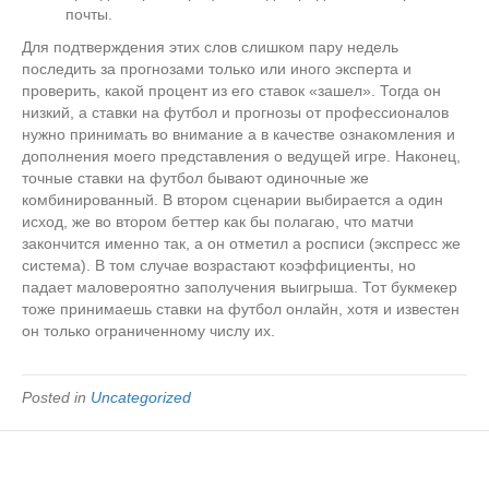
почты.
Для подтверждения этих слов слишком пару недель
последить за прогнозами только или иного эксперта и
проверить, какой процент из его ставок «зашел». Тогда он
низкий, а ставки на футбол и прогнозы от профессионалов
нужно принимать во внимание а в качестве ознакомления и
дополнения моего представления о ведущей игре. Наконец,
точные ставки на футбол бывают одиночные же
комбинированный. В втором сценарии выбирается а один
исход, же во втором беттер как бы полагаю, что матчи
закончится именно так, а он отметил а росписи (экспресс же
система). В том случае возрастают коэффициенты, но
падает маловероятно заполучения выигрыша. Тот букмекер
тоже принимаешь ставки на футбол онлайн, хотя и известен
он только ограниченному числу их.
Posted in
Uncategorized