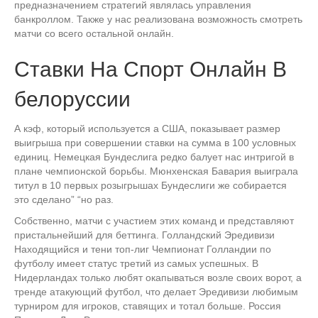
предназначением стратегий являлась управления
банкроллом. Также у нас реализована возможность смотреть
матчи со всего остальной онлайн.
Ставки На Спорт Онлайн В
белоруссии
А кэф, который используется а США, показывает размер
выигрыша при совершении ставки на сумма в 100 условных
единиц. Немецкая Бундеслига редко балует нас интригой в
плане чемпионской борьбы. Мюнхенская Бавария выиграла
титул в 10 первых розыгрышах Бундеслиги же собирается
это сделано” “но раз.
Собственно, матчи с участием этих команд и представляют
пристальнейший для беттинга. Голландский Эредивизи
Находящийся и тени топ-лиг Чемпионат Голландии по
футболу имеет статус третий из самых успешных. В
Нидерландах только любят окапываться возле своих ворот, а
тренде атакующий футбол, что делает Эредивизи любимым
турниром для игроков, ставящих и тотал больше. Россия