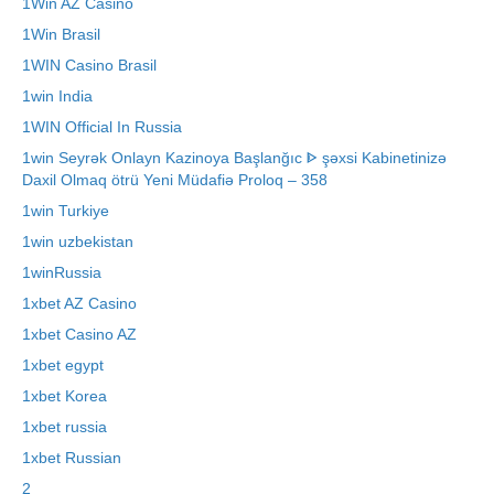
1Win AZ Casino
1Win Brasil
1WIN Casino Brasil
1win India
1WIN Official In Russia
1win Seyrək Onlayn Kazinoya Başlanğıc ᐈ şəxsi Kabinetinizə
Daxil Olmaq ötrü Yeni Müdafiə Proloq – 358
1win Turkiye
1win uzbekistan
1winRussia
1xbet AZ Casino
1xbet Casino AZ
1xbet egypt
1xbet Korea
1xbet russia
1xbet Russian
2