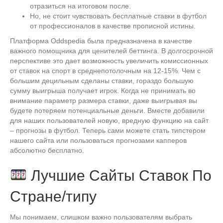
отразиться на итоговом после.
Но, не стоит чувствовать бесплатные ставки в футбол
от профессионалов в качестве прописной истины.
Платформа Oddspedia была предназначена в качестве
важного помощника для ценителей беттинга. В долгосрочной
перспективе это дает возможность увеличить комиссионных
от ставок на спорт в среднепотолочным на 12-15%. Чем с
большим децильным сделаны ставки, гораздо большую
сумму выигрыша получает игрок. Когда не принимать во
внимание параметр размера ставки, даже выигрывая вы
будете потеряем потенциальные деньги. Вместе добавили
для наших пользователей новую, вредную функцию на сайт
– прогнозы в футбол. Теперь сами можете стать типстером
нашего сайта или пользоваться прогнозами капперов
абсолютно бесплатно.
Лучшие Сайты Ставок По
Стране/типу
Мы понимаем, слишком важно пользователям выбрать