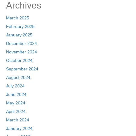
Archives
March 2025
February 2025
January 2025
December 2024
November 2024
October 2024
September 2024
August 2024
July 2024
June 2024
May 2024
April 2024
March 2024
January 2024