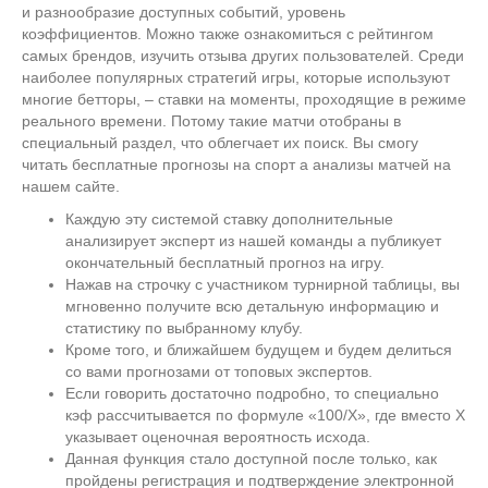
и разнообразие доступных событий, уровень
коэффициентов. Можно также ознакомиться с рейтингом
самых брендов, изучить отзыва других пользователей. Среди
наиболее популярных стратегий игры, которые используют
многие бетторы, – ставки на моменты, проходящие в режиме
реального времени. Потому такие матчи отобраны в
специальный раздел, что облегчает их поиск. Вы смогу
читать бесплатные прогнозы на спорт а анализы матчей на
нашем сайте.
Каждую эту системой ставку дополнительные
анализирует эксперт из нашей команды а публикует
окончательный бесплатный прогноз на игру.
Нажав на строчку с участником турнирной таблицы, вы
мгновенно получите всю детальную информацию и
статистику по выбранному клубу.
Кроме того, и ближайшем будущем и будем делиться
со вами прогнозами от топовых экспертов.
Если говорить достаточно подробно, то специально
кэф рассчитывается по формуле «100/X», где вместо X
указывает оценочная вероятность исхода.
Данная функция стало доступной после только, как
пройдены регистрация и подтверждение электронной