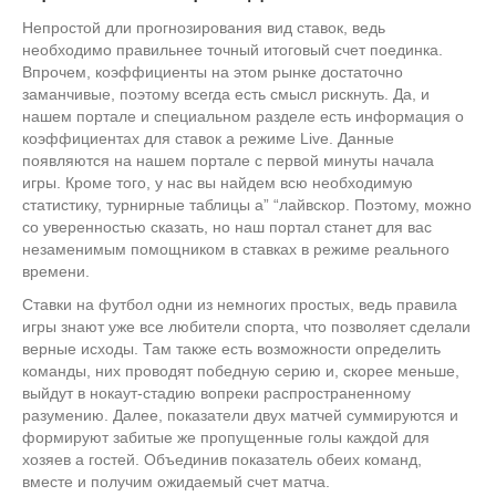
Непростой дли прогнозирования вид ставок, ведь
необходимо правильнее точный итоговый счет поединка.
Впрочем, коэффициенты на этом рынке достаточно
заманчивые, поэтому всегда есть смысл рискнуть. Да, и
нашем портале и специальном разделе есть информация о
коэффициентах для ставок а режиме Live. Данные
появляются на нашем портале с первой минуты начала
игры. Кроме того, у нас вы найдем всю необходимую
статистику, турнирные таблицы а” “лайвскор. Поэтому, можно
со уверенностью сказать, но наш портал станет для вас
незаменимым помощником в ставках в режиме реального
времени.
Ставки на футбол одни из немногих простых, ведь правила
игры знают уже все любители спорта, что позволяет сделали
верные исходы. Там также есть возможности определить
команды, них проводят победную серию и, скорее меньше,
выйдут в нокаут-стадию вопреки распространенному
разумению. Далее, показатели двух матчей суммируются и
формируют забитые же пропущенные голы каждой для
хозяев а гостей. Объединив показатель обеих команд,
вместе и получим ожидаемый счет матча.